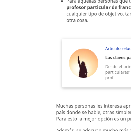
Para aquellas personas que ti
profesor particular de fran
cualquier tipo de objetivo, t
otra cosa.
Artículo rela
Las claves p
Desde el pri
particulares”
prof...
Muchas personas les interesa apre
país donde se hable, otras simple
Para esto la mejor opción es un pr
Además, se adecuan mucho más a t