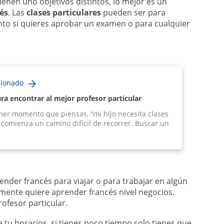
enen uno objetivos distintos, lo mejor es un
cés
. Las
clases particulares
pueden ser para
anto si quieres aprobar un examen o para cualquier
cionado
ara encontrar al mejor profesor particular
mer momento que piensas, “mi hijo necesita clases
 comienza un camino difícil de recorrer. Buscar un
nder francés para viajar o para trabajar en algún
mente quiere aprender francés nivel negocios.
ofesor particular.
u horarios, si tienes poco tiempo solo tienes que