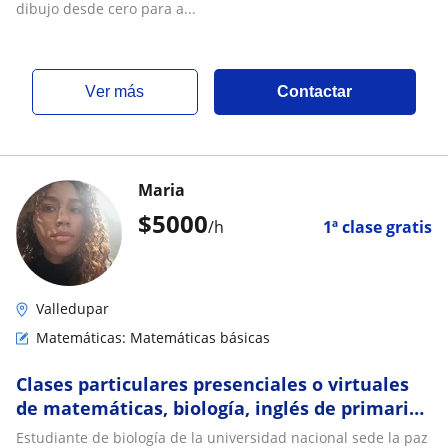
dibujo desde cero para a...
ver más
Contactar
Maria
$
5000
/h
1ª clase gratis
Valledupar
Matemáticas: Matemáticas básicas
Clases particulares presenciales o virtuales
de matemáticas, biología, inglés de primaria
o secundaria
Estudiante de biología de la universidad nacional sede la paz