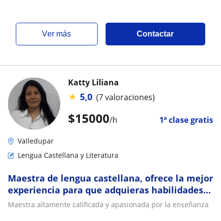
ver más
Contactar
Katty Liliana
★
5,0
(7 valoraciones)
$
15000
/h
1ª clase gratis
Valledupar
Lengua Castellana y Literatura
Maestra de lengua castellana, ofrece la mejor
experiencia para que adquieras habilidades
en la materia
Maestra altamente calificada y apasionada por la enseñanza