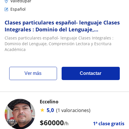
Valledupar
Español
Clases particulares español- lenguaje Clases
Integrales : Dominio del Lenguaje,
Comprensión Lectora y Escritura Académica
Clases particulares español- lenguaje Clases Integrales :
Dominio del Lenguaje, Comprensión Lectora y Escritura
Académica
ver más
Contactar
Eccelino
★
5,0
(1 valoraciones)
$
60000
/h
1ª clase gratis