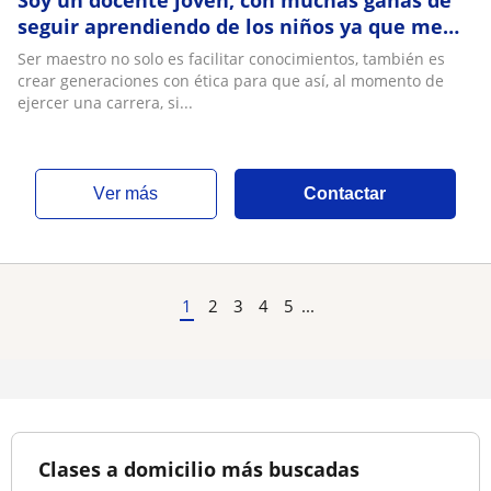
Soy un docente joven, con muchas ganas de
seguir aprendiendo de los niños ya que me
gusta mucho empatizarme de ellos
Ser maestro no solo es facilitar conocimientos, también es
crear generaciones con ética para que así, al momento de
ejercer una carrera, si...
ver más
Contactar
1
2
3
4
5
...
Clases a domicilio más buscadas