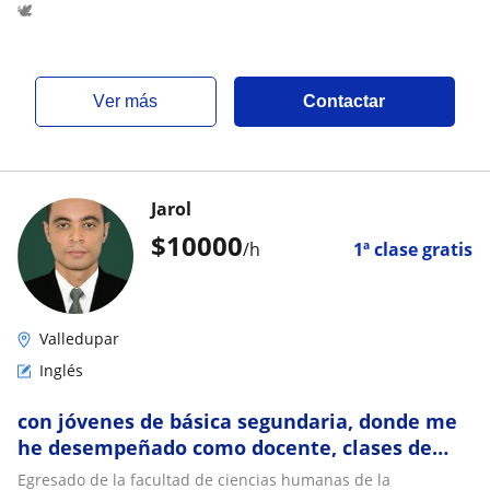
🕊️
ver más
Contactar
Jarol
$
10000
/h
1ª clase gratis
Valledupar
Inglés
con jóvenes de básica segundaria, donde me
he desempeñado como docente, clases de
Sociales, Catedra de la Historia, Filosofía, Gra
Egresado de la facultad de ciencias humanas de la