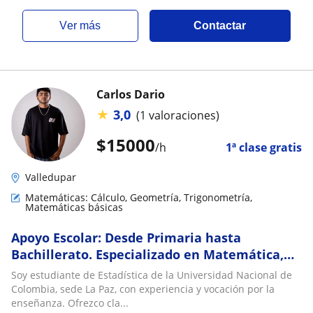
ver más
Contactar
Carlos Dario
★
3,0
(1 valoraciones)
$
15000
/h
1ª clase gratis
Valledupar
Matemáticas: Cálculo, Geometría, Trigonometría,
Matemáticas básicas
Apoyo Escolar: Desde Primaria hasta
Bachillerato. Especializado en Matemática,
física y cualquier relación con números
Soy estudiante de Estadística de la Universidad Nacional de
Colombia, sede La Paz, con experiencia y vocación por la
enseñanza. Ofrezco cla...