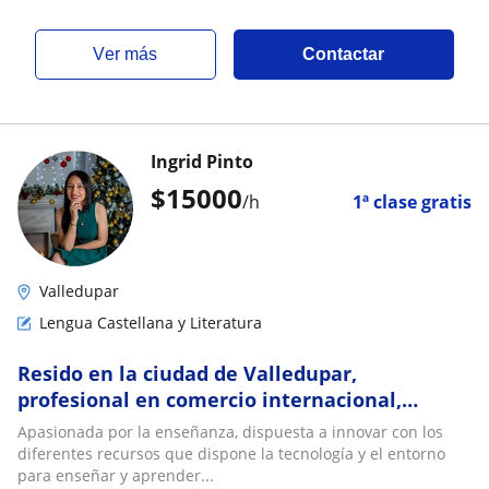
ver más
Contactar
Ingrid Pinto
$
15000
/h
1ª clase gratis
Valledupar
Lengua Castellana y Literatura
Resido en la ciudad de Valledupar,
profesional en comercio internacional,
especialista en pedagogía y docencia
Apasionada por la enseñanza, dispuesta a innovar con los
diferentes recursos que dispone la tecnología y el entorno
para enseñar y aprender...