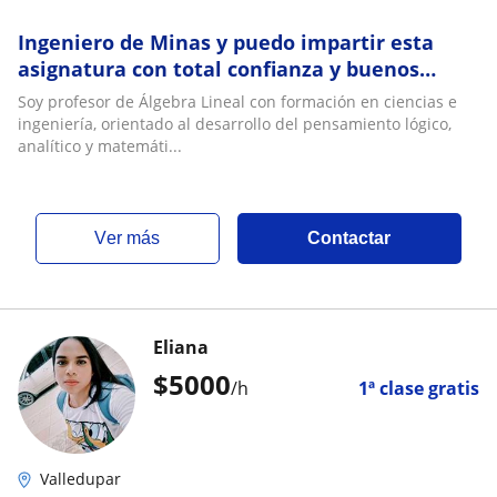
Ingeniero de Minas y puedo impartir esta
asignatura con total confianza y buenos
metodos de enseñanza
Soy profesor de Álgebra Lineal con formación en ciencias e
ingeniería, orientado al desarrollo del pensamiento lógico,
analítico y matemáti...
ver más
Contactar
Eliana
$
5000
/h
1ª clase gratis
Valledupar