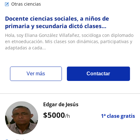
Otras ciencias
Docente ciencias sociales, a niños de
primaria y secundaria dictó clases
particulares
Hola, soy Eliana González Villafañez, socióloga con diplomado
en etnoeducación. Mis clases son dinámicas, participativas y
adaptadas a cada...
ver más
Contactar
Edgar de Jesús
$
5000
/h
1ª clase gratis