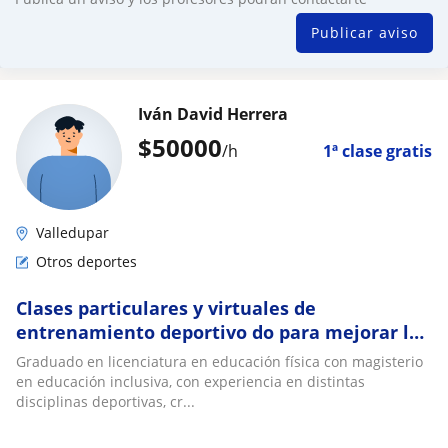
Publicar aviso
Iván David Herrera
$
50000
/h
1ª clase gratis
Valledupar
Otros deportes
Clases particulares y virtuales de
entrenamiento deportivo do para mejorar la
calidad de vida y la salud a través de la
Graduado en licenciatura en educación física con magisterio
actividad
en educación inclusiva, con experiencia en distintas
disciplinas deportivas, cr...