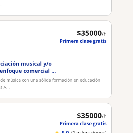
..
$
35000
/h
Primera clase gratis
iciación musical y/o
 enfoque comercial o
 de música con una sólida formación en educación
s A...
$
35000
/h
Primera clase gratis
★
5,0
(1 valoraciones)