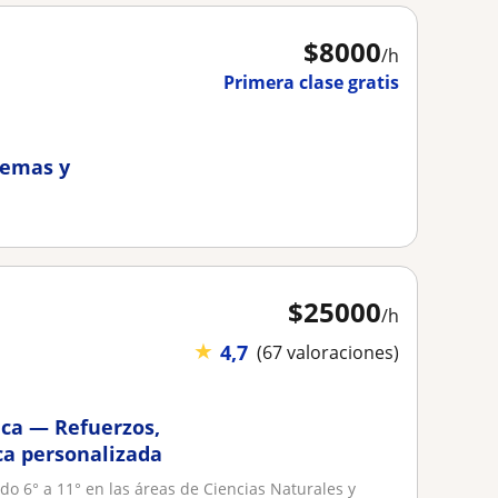
$
8000
/h
Primera clase gratis
temas y
$
25000
/h
★
4,7
(67 valoraciones)
ca — Refuerzos,
ca personalizada
ado 6° a 11° en las áreas de Ciencias Naturales y