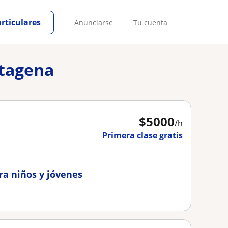
articulares
Anunciarse
Tu cuenta
rtagena
$
5000
/h
Primera clase gratis
ara niños y jóvenes