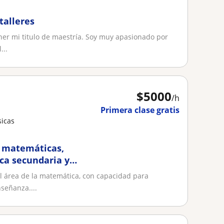
talleres
ner mi titulo de maestría. Soy muy apasionado por
...
$
5000
/h
Primera clase gratis
sicas
e matemáticas,
ica secundaria y
l área de la matemática, con capacidad para
señanza....