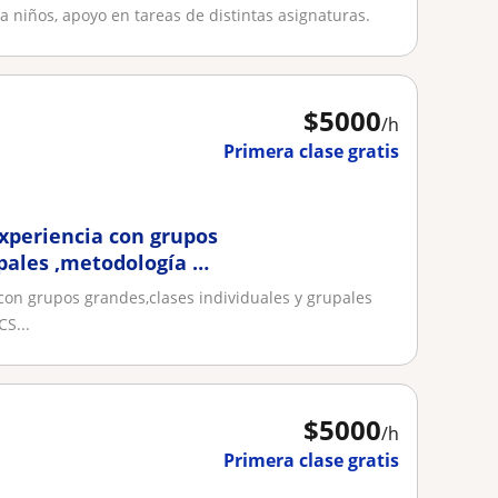
a niños, apoyo en tareas de distintas asignaturas.
$
5000
/h
Primera clase gratis
experiencia con grupos
upales ,metodología de
todología didáctica
con grupos grandes,clases individuales y grupales
 pasión muy
S...
experiencia también
$
5000
/h
Primera clase gratis