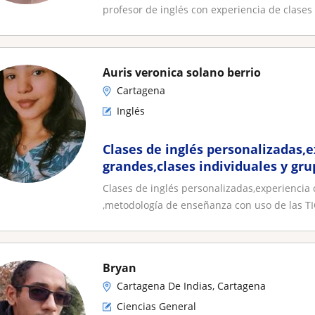
profesor de inglés con experiencia de clases 
Auris veronica solano berrio
Cartagena
Inglés
Clases de inglés personalizadas,
grandes,clases individuales y gr
enseñanza con uso de las TICS me
Clases de inglés personalizadas,experiencia 
constructiva , enseño con mucha
,metodología de enseñanza con uso de las TIC
comprometida y muy agradable, 
Bryan
Cartagena De Indias, Cartagena
Ciencias General