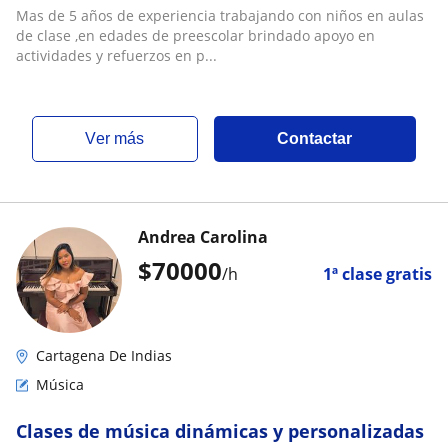
preescolar y primara
Mas de 5 años de experiencia trabajando con niños en aulas
de clase ,en edades de preescolar brindado apoyo en
actividades y refuerzos en p...
ver más
Contactar
Andrea Carolina
$
70000
/h
1ª clase gratis
Cartagena De Indias
Música
Clases de música dinámicas y personalizadas