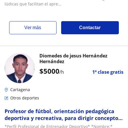
lúdicas que facilitan el apre...
ver más
Contactar
Diomedes de jesus Hernández
Hernández
$
5000
/h
1ª clase gratis
Cartagena
Otros deportes
Profesor de fútbol, orientación pedagógica
deportiva y recreativa, para dirigir concepto
técnico táctico colectivo y individual
*Perfil Profesional de Entrenador Deportivo* *Nombre:*