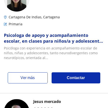
Cartagena De Indias, Cartagena
Primaria
Psicologa de apoyo y acompañamiento
escolar, en clases para niños/a y adolescentes
de forma presencial
Psicóloga con experiencia en acompañamiento escolar de
niños, niñas y adolescentes, tanto neurodivergentes como
neurotípicos, orientada al...
ver más
Contactar
Jesus mercado