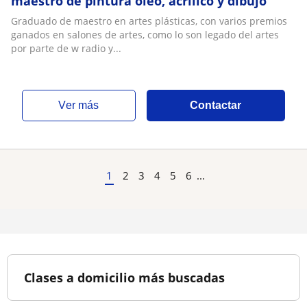
maestro de pintura oleo, acrilico y dibujo
Graduado de maestro en artes plásticas, con varios premios
ganados en salones de artes, como lo son legado del artes
por parte de w radio y...
ver más
Contactar
1
2
3
4
5
6
...
Clases a domicilio más buscadas