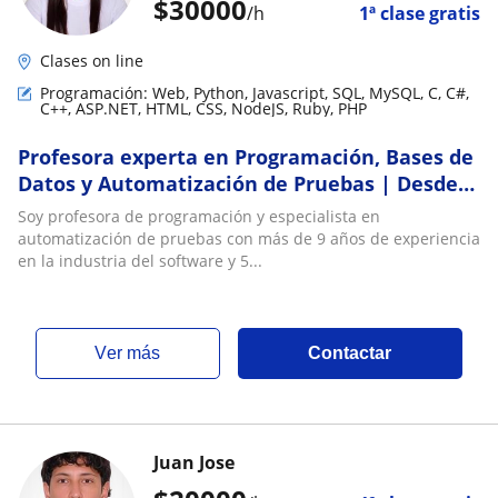
$
30000
/h
1ª clase gratis
Clases on line
Programación: Web, Python, Javascript, SQL, MySQL, C, C#,
C++, ASP.NET, HTML, CSS, NodeJS, Ruby, PHP
Profesora experta en Programación, Bases de
Datos y Automatización de Pruebas | Desde
cero hasta nivel avanzado
Soy profesora de programación y especialista en
automatización de pruebas con más de 9 años de experiencia
en la industria del software y 5...
ver más
Contactar
Juan Jose