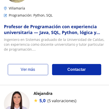
Villamaría
Programación: Python, SQL
Profesor de Programación con experiencia
universitaria — Java, SQL, Python, lógica y
fundamentos para principiantes
Ingeniero en Sistemas graduado de la Universidad de Caldas,
con experiencia como docente universitario y tutor particular
de programación....
ver más
Contactar
Alejandra
★
5,0
(5 valoraciones)