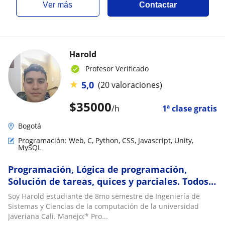
ver más
Contactar
Harold
Profesor Verificado
★
5,0
(20 valoraciones)
$
35000
/h
1ª clase gratis
Bogotá
Programación: Web, C, Python, CSS, Javascript, Unity,
MySQL
Programación, Lógica de programación,
Solución de tareas, quices y parciales. Todos
los lenguajes
Soy Harold estudiante de 8mo semestre de Ingeniería de
Sistemas y Ciencias de la computación de la universidad
Javeriana Cali. Manejo:* Pro...