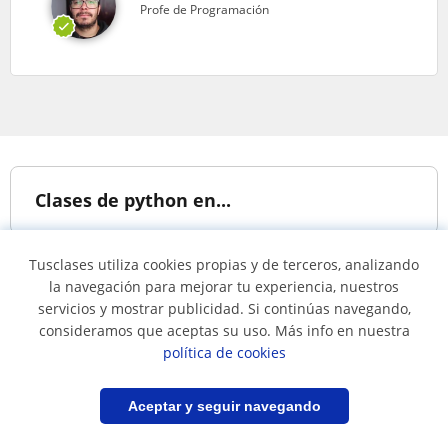
Profe de Programación
Clases de python en...
Tusclases utiliza cookies propias y de terceros, analizando
Clases de python en
Clases de python en
la navegación para mejorar tu experiencia, nuestros
Bogotá
Cota
servicios y mostrar publicidad. Si continúas navegando,
Clases de python en
Clases de python en
consideramos que aceptas su uso. Más info en nuestra
Funza
Manizales
política de cookies
Clases de python en
Clases de python en
Filtrar
Guardar búsqueda
Aceptar y seguir navegando
Medellín
Mosquera
(Cundinamarca)