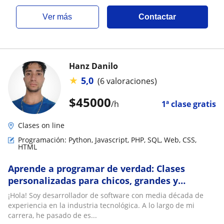
ver más
Contactar
Hanz Danilo
★
5,0
(6 valoraciones)
$
45000
/h
1ª clase gratis
Clases on line
Programación: Python, Javascript, PHP, SQL, Web, CSS,
HTML
Aprende a programar de verdad: Clases
personalizadas para chicos, grandes y
universitarios
¡Hola! Soy desarrollador de software con media década de
experiencia en la industria tecnológica. A lo largo de mi
carrera, he pasado de es...