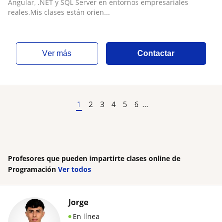
Angular, .NET y SQL Server en entornos empresariales
reales.Mis clases están orien...
ver más
Contactar
1
2
3
4
5
6
...
Profesores que pueden impartirte clases online de
Programación
Ver todos
Jorge
En línea