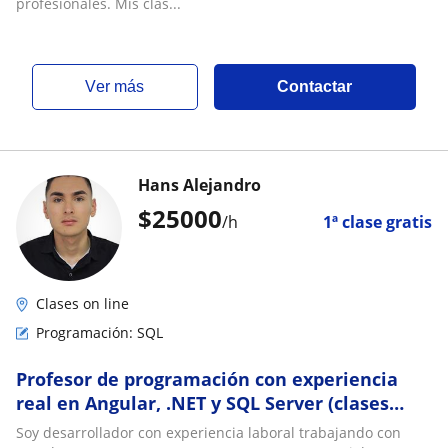
profesionales. Mis clas...
ver más
Contactar
Hans Alejandro
$
25000
/h
1ª clase gratis
Clases on line
Programación: SQL
Profesor de programación con experiencia
real en Angular, .NET y SQL Server (clases
prácticas online)
Soy desarrollador con experiencia laboral trabajando con