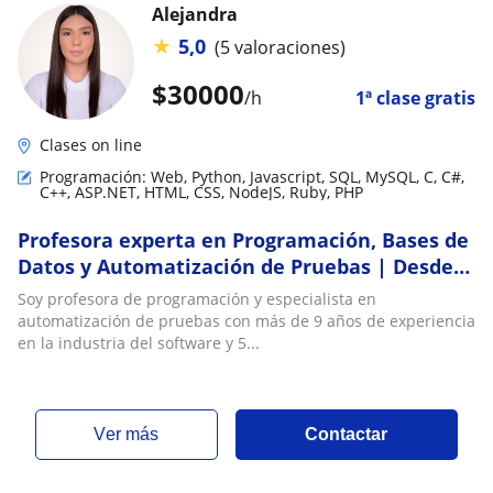
Alejandra
★
5,0
(5 valoraciones)
$
30000
/h
1ª clase gratis
Clases on line
Programación: Web, Python, Javascript, SQL, MySQL, C, C#,
C++, ASP.NET, HTML, CSS, NodeJS, Ruby, PHP
Profesora experta en Programación, Bases de
Datos y Automatización de Pruebas | Desde
cero hasta nivel avanzado
Soy profesora de programación y especialista en
automatización de pruebas con más de 9 años de experiencia
en la industria del software y 5...
ver más
Contactar