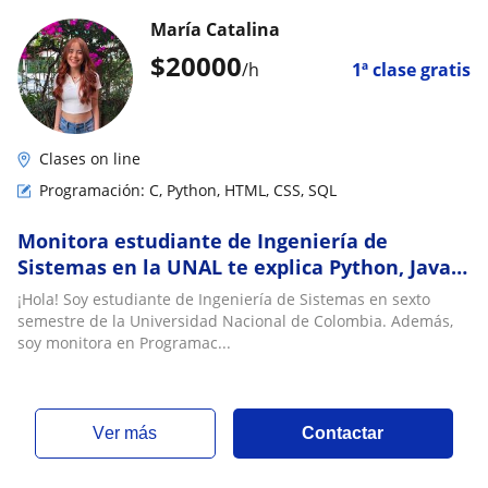
María Catalina
$
20000
/h
1ª clase gratis
Clases on line
Programación: C, Python, HTML, CSS, SQL
Monitora estudiante de Ingeniería de
Sistemas en la UNAL te explica Python, Java,
C y más
¡Hola! Soy estudiante de Ingeniería de Sistemas en sexto
semestre de la Universidad Nacional de Colombia. Además,
soy monitora en Programac...
ver más
Contactar