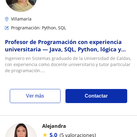
Villamaría
Programación: Python, SQL
Profesor de Programación con experiencia
universitaria — Java, SQL, Python, lógica y
fundamentos para principiantes
Ingeniero en Sistemas graduado de la Universidad de Caldas,
con experiencia como docente universitario y tutor particular
de programación....
ver más
Contactar
Alejandra
★
5,0
(5 valoraciones)