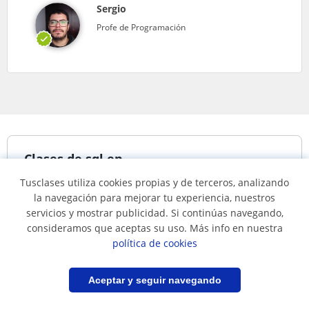
Sergio
Profe de Programación
Clases de sql en...
Tusclases utiliza cookies propias y de terceros, analizando
la navegación para mejorar tu experiencia, nuestros
Clases de sql en Bogotá
Clases de sql en
servicios y mostrar publicidad. Si continúas navegando,
Medellín
consideramos que aceptas su uso. Más info en nuestra
política de cookies
Lenguajes de programación
Filtrar
Guardar búsqueda
Aceptar y seguir navegando