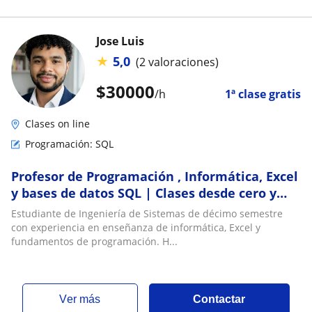
Jose Luis
★
5,0
(2 valoraciones)
$
30000
/h
1ª clase gratis
Clases on line
Programación: SQL
Profesor de Programación , Informática, Excel
y bases de datos SQL | Clases desde cero y
prácticas
Estudiante de Ingeniería de Sistemas de décimo semestre
con experiencia en enseñanza de informática, Excel y
fundamentos de programación. H...
ver más
Contactar