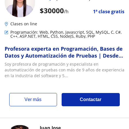
$
30000
/h
1ª clase gratis
Clases on line
Programación: Web, Python, Javascript, SQL, MySQL, C, C#,
C++, ASP.NET, HTML, CSS, NodeJS, Ruby, PHP
Profesora experta en Programación, Bases de
Datos y Automatización de Pruebas | Desde
cero hasta nivel avanzado
Soy profesora de programación y especialista en
automatización de pruebas con más de 9 años de experiencia
en la industria del software y 5...
ver más
Contactar
Juan Jose