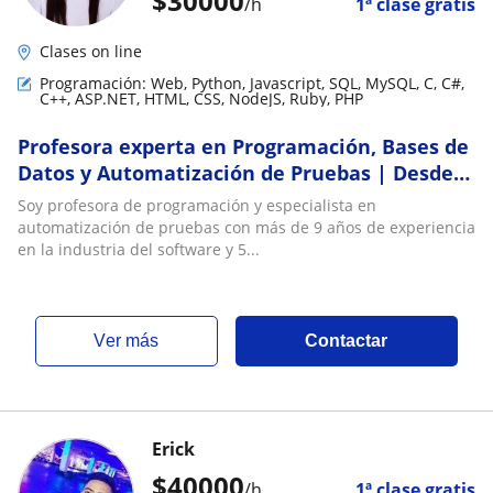
$
30000
/h
1ª clase gratis
Clases on line
Programación: Web, Python, Javascript, SQL, MySQL, C, C#,
C++, ASP.NET, HTML, CSS, NodeJS, Ruby, PHP
Profesora experta en Programación, Bases de
Datos y Automatización de Pruebas | Desde
cero hasta nivel avanzado
Soy profesora de programación y especialista en
automatización de pruebas con más de 9 años de experiencia
en la industria del software y 5...
ver más
Contactar
Erick
$
40000
/h
1ª clase gratis