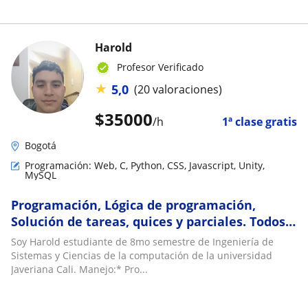
Harold
Profesor Verificado
★
5,0
(20 valoraciones)
$
35000
/h
1ª clase gratis
Bogotá
Programación: Web, C, Python, CSS, Javascript, Unity,
MySQL
Programación, Lógica de programación,
Solución de tareas, quices y parciales. Todos
los lenguajes
Soy Harold estudiante de 8mo semestre de Ingeniería de
Sistemas y Ciencias de la computación de la universidad
Javeriana Cali. Manejo:* Pro...