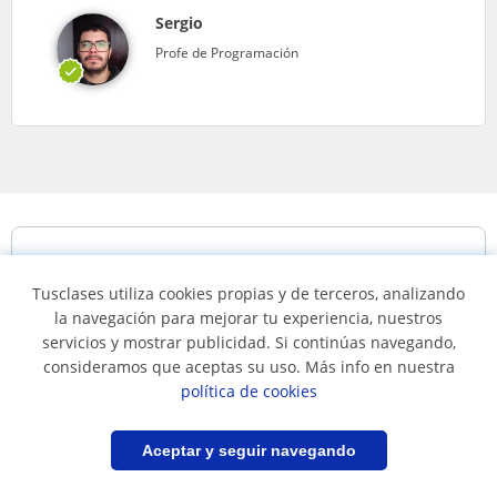
Sergio
Profe de Programación
Clases de javascript en...
Tusclases utiliza cookies propias y de terceros, analizando
la navegación para mejorar tu experiencia, nuestros
Clases de javascript en
Clases de javascript en
servicios y mostrar publicidad. Si continúas navegando,
consideramos que aceptas su uso. Más info en nuestra
Bogotá
Medellín
política de cookies
Lenguajes de programación
Filtrar
Guardar búsqueda
Aceptar y seguir navegando