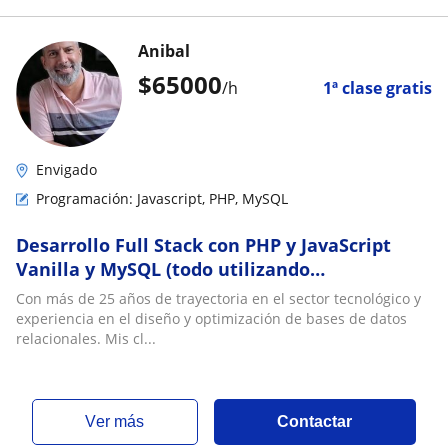
Anibal
$
65000
/h
1ª clase gratis
Envigado
Programación: Javascript, PHP, MySQL
Desarrollo Full Stack con PHP y JavaScript
Vanilla y MySQL (todo utilizando
corrctamente IA)
Con más de 25 años de trayectoria en el sector tecnológico y
experiencia en el diseño y optimización de bases de datos
relacionales. Mis cl...
ver más
Contactar