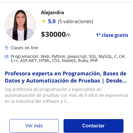
Alejandra
★
5,0
(5 valoraciones)
$
30000
/h
1ª clase gratis
Clases on line
Programación: Web, Python, Javascript, SQL, MySQL, C, C#,
C++, ASP.NET, HTML, CSS, NodeJS, Ruby, PHP
Profesora experta en Programación, Bases de
Datos y Automatización de Pruebas | Desde
cero hasta nivel avanzado
Soy profesora de programación y especialista en
automatización de pruebas con más de 9 años de experiencia
en la industria del software y 5...
ver más
Contactar