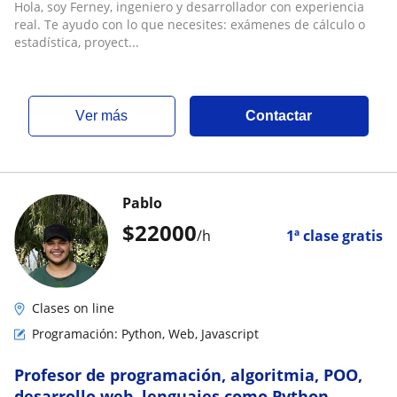
Science|Estadística|Cálculo| apps con
Hola, soy Ferney, ingeniero y desarrollador con experiencia
React|Next.js|React Native
real. Te ayudo con lo que necesites: exámenes de cálculo o
estadística, proyect...
ver más
Contactar
Pablo
$
22000
/h
1ª clase gratis
Clases on line
Programación: Python, Web, Javascript
Profesor de programación, algoritmia, POO,
desarrollo web, lenguajes como Python,