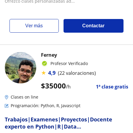
Ofrezco clases personalizadas ad...
ver más
Contactar
Ferney
Profesor Verificado
★
4,9
(22 valoraciones)
$
35000
/h
1ª clase gratis
Clases on line
Programación: Python, R, Javascript
Trabajos|Examenes|Proyectos|Docente
experto en Python|R|Data