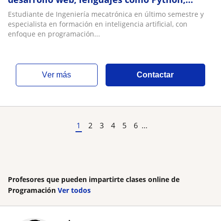
JavaScript/TypeScript y C
Estudiante de Ingeniería mecatrónica en último semestre y
especialista en formación en inteligencia artificial, con
enfoque en programación...
ver más
Contactar
1
2
3
4
5
6
...
Profesores que pueden impartirte clases online de
Programación
Ver todos