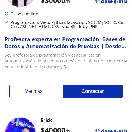
$
30000
/h
1ª clase gratis
Clases on line
Programación: Web, Python, Javascript, SQL, MySQL, C, C#,
C++, ASP.NET, HTML, CSS, NodeJS, Ruby, PHP
Profesora experta en Programación, Bases de
Datos y Automatización de Pruebas | Desde
cero hasta nivel avanzado
Soy profesora de programación y especialista en
automatización de pruebas con más de 9 años de experiencia
en la industria del software y 5...
ver más
Contactar
Erick
$
40000
/h
1ª clase gratis