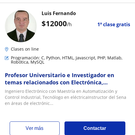
Luis Fernando
$
12000
/h
1ª clase gratis
Clases on line
Programación: C, Python, HTML, Javascript, PHP, Matlab,
Robótica, MySQL
Profesor Universitario e Investigador en
temas relacionados con Electrónica,
Programación, Automatización, Mecatrónica,
Ingeniero Electrónico con Maestría en Automatización y
Robótica
Control Industrial, Tecnólogo en eléctricaInstructor del Sena
en áreas de electrónic...
ver más
Contactar