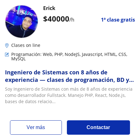
Erick
$
40000
/h
1ª clase gratis
Clases on line
Programación: Web, PHP, NodeJS, Javascript, HTML, CSS,
MySQL
Ingeniero de Sistemas con 8 años de
experiencia — clases de programación, BD y
refuerzo escolar online
Soy Ingeniero de Sistemas con más de 8 años de experiencia
como desarrollador Fullstack. Manejo PHP, React, Node.js,
bases de datos relacio...
ver más
Contactar