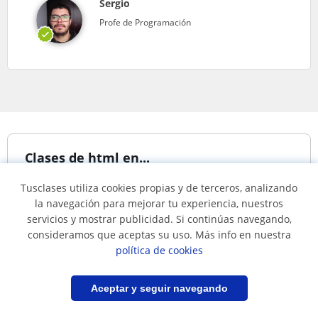
Sergio
Profe de Programación
Clases de html en...
Tusclases utiliza cookies propias y de terceros, analizando
la navegación para mejorar tu experiencia, nuestros
Clases de html en
Clases de html en
servicios y mostrar publicidad. Si continúas navegando,
Bogotá
Bucaramanga
consideramos que aceptas su uso. Más info en nuestra
Clases de html en
política de cookies
Medellín
Filtrar
Guardar búsqueda
Aceptar y seguir navegando