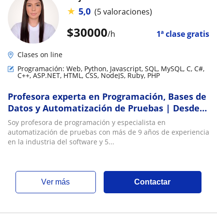
★
5,0
(5 valoraciones)
$
30000
/h
1ª clase gratis
Clases on line
Programación: Web, Python, Javascript, SQL, MySQL, C, C#,
C++, ASP.NET, HTML, CSS, NodeJS, Ruby, PHP
Profesora experta en Programación, Bases de
Datos y Automatización de Pruebas | Desde
cero hasta nivel avanzado
Soy profesora de programación y especialista en
automatización de pruebas con más de 9 años de experiencia
en la industria del software y 5...
ver más
Contactar