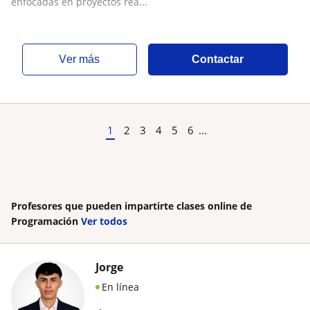
enfocadas en proyectos rea...
ver más
Contactar
1
2
3
4
5
6
...
Profesores que pueden impartirte clases online de
Programación
Ver todos
Jorge
En línea