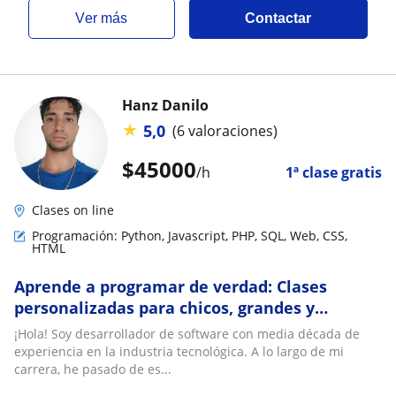
ver más
Contactar
Hanz Danilo
★
5,0
(6 valoraciones)
$
45000
/h
1ª clase gratis
Clases on line
Programación: Python, Javascript, PHP, SQL, Web, CSS,
HTML
Aprende a programar de verdad: Clases
personalizadas para chicos, grandes y
universitarios
¡Hola! Soy desarrollador de software con media década de
experiencia en la industria tecnológica. A lo largo de mi
carrera, he pasado de es...