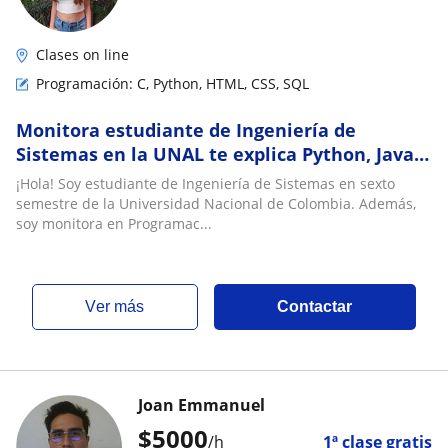
Clases on line
Programación: C, Python, HTML, CSS, SQL
Monitora estudiante de Ingeniería de
Sistemas en la UNAL te explica Python, Java,
C y más
¡Hola! Soy estudiante de Ingeniería de Sistemas en sexto
semestre de la Universidad Nacional de Colombia. Además,
soy monitora en Programac...
ver más
Contactar
Joan Emmanuel
$
5000
/h
1ª clase gratis