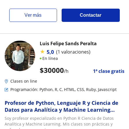
ver más
Contactar
Luis Felipe Sands Peralta
★
5,0
(1 valoraciones)
En línea
$
30000
/h
1ª clase gratis
Clases on line
Programación: Python, R, C, HTML, CSS, Ruby, Javascript
Profesor de Python, Lenguaje R y Ciencia de
Datos para Analítica y Machine Learning
aplicado
Soy profesor especializado en Python R Ciencia de Datos
Analítica y Machine Learning. Mis clases son prácticas y