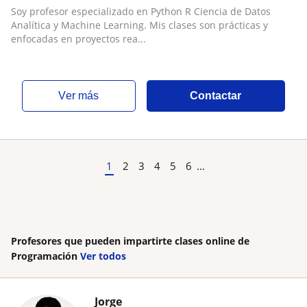
aplicado
Soy profesor especializado en Python R Ciencia de Datos
Analítica y Machine Learning. Mis clases son prácticas y
enfocadas en proyectos rea...
ver más
Contactar
1
2
3
4
5
6
...
Profesores que pueden impartirte clases online de
Programación
Ver todos
Jorge