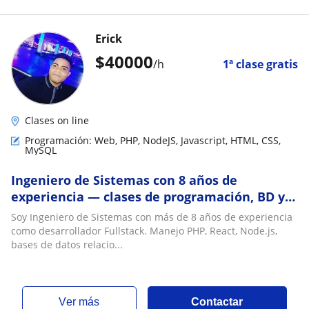
Erick
$
40000
/h
1ª clase gratis
Clases on line
Programación: Web, PHP, NodeJS, Javascript, HTML, CSS,
MySQL
Ingeniero de Sistemas con 8 años de
experiencia — clases de programación, BD y
refuerzo escolar online
Soy Ingeniero de Sistemas con más de 8 años de experiencia
como desarrollador Fullstack. Manejo PHP, React, Node.js,
bases de datos relacio...
ver más
Contactar