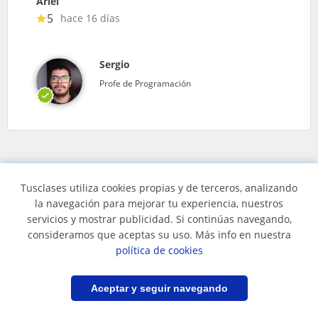
Ariel
5
hace 16 días
Sergio
Profe de Programación
Tusclases utiliza cookies propias y de terceros, analizando
la navegación para mejorar tu experiencia, nuestros
Clases de css en...
servicios y mostrar publicidad. Si continúas navegando,
consideramos que aceptas su uso. Más info en nuestra
política de cookies
Clases de css en Bogotá
Clases de css en
Bucaramanga
Filtrar
Guardar búsqueda
Aceptar y seguir navegando
Clases de css en