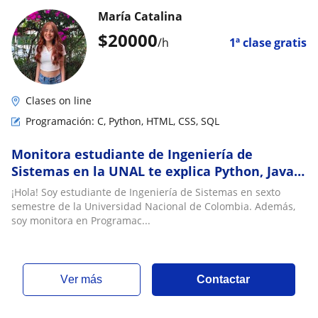
María Catalina
$
20000
/h
1ª clase gratis
Clases on line
Programación: C, Python, HTML, CSS, SQL
Monitora estudiante de Ingeniería de
Sistemas en la UNAL te explica Python, Java,
C y más
¡Hola! Soy estudiante de Ingeniería de Sistemas en sexto
semestre de la Universidad Nacional de Colombia. Además,
soy monitora en Programac...
ver más
Contactar