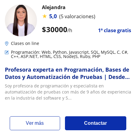
Alejandra
★
5,0
(5 valoraciones)
$
30000
/h
1ª clase gratis
Clases on line
Programación: Web, Python, Javascript, SQL, MySQL, C, C#,
C++, ASP.NET, HTML, CSS, NodeJS, Ruby, PHP
Profesora experta en Programación, Bases de
Datos y Automatización de Pruebas | Desde
cero hasta nivel avanzado
Soy profesora de programación y especialista en
automatización de pruebas con más de 9 años de experiencia
en la industria del software y 5...
ver más
Contactar