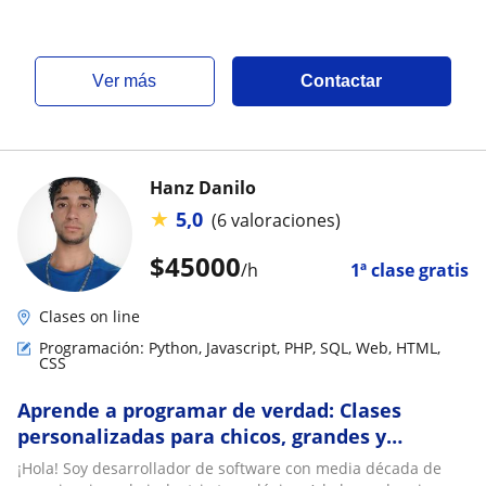
ver más
Contactar
Hanz Danilo
★
5,0
(6 valoraciones)
$
45000
/h
1ª clase gratis
Clases on line
Programación: Python, Javascript, PHP, SQL, Web, HTML,
CSS
Aprende a programar de verdad: Clases
personalizadas para chicos, grandes y
universitarios
¡Hola! Soy desarrollador de software con media década de