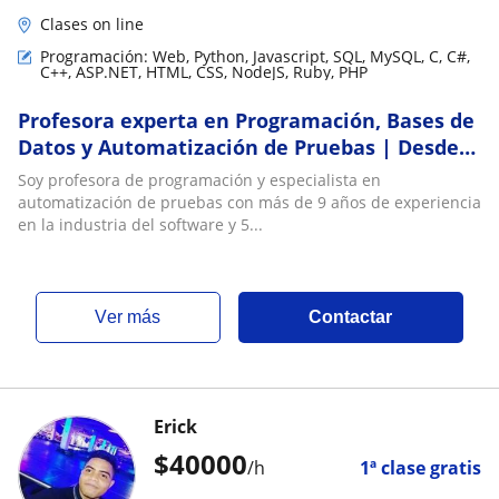
Clases on line
Programación: Web, Python, Javascript, SQL, MySQL, C, C#,
C++, ASP.NET, HTML, CSS, NodeJS, Ruby, PHP
Profesora experta en Programación, Bases de
Datos y Automatización de Pruebas | Desde
cero hasta nivel avanzado
Soy profesora de programación y especialista en
automatización de pruebas con más de 9 años de experiencia
en la industria del software y 5...
ver más
Contactar
Erick
$
40000
/h
1ª clase gratis