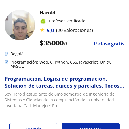
Harold
Profesor Verificado
★
5,0
(20 valoraciones)
$
35000
/h
1ª clase gratis
Bogotá
Programación: Web, C, Python, CSS, Javascript, Unity,
MySQL
Programación, Lógica de programación,
Solución de tareas, quices y parciales. Todos
los lenguajes
Soy Harold estudiante de 8mo semestre de Ingeniería de
Sistemas y Ciencias de la computación de la universidad
Javeriana Cali. Manejo:* Pro...