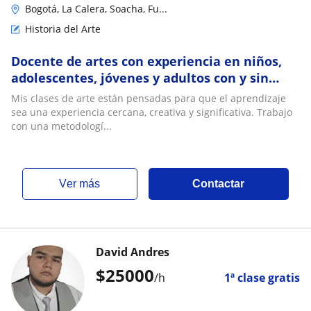
Bogotá, La Calera, Soacha, Fu...
Historia del Arte
Docente de artes con experiencia en niños,
adolescentes, jóvenes y adultos con y sin
discapacidad
Mis clases de arte están pensadas para que el aprendizaje
sea una experiencia cercana, creativa y significativa. Trabajo
con una metodologí...
ver más
Contactar
David Andres
$
25000
/h
1ª clase gratis