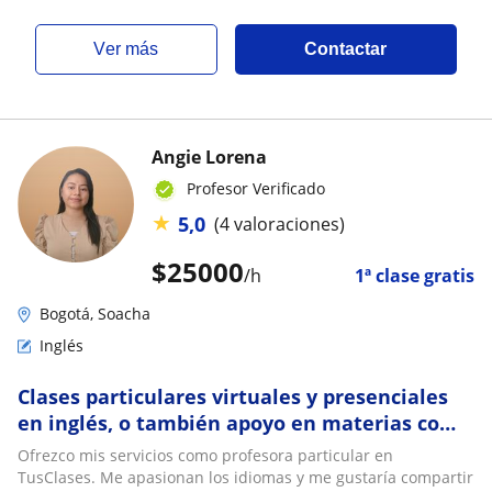
ver más
Contactar
Angie Lorena
Profesor Verificado
★
5,0
(4 valoraciones)
$
25000
/h
1ª clase gratis
Bogotá, Soacha
Inglés
Clases particulares virtuales y presenciales
en inglés, o también apoyo en materias como
Español, Matemáticas, etc
Ofrezco mis servicios como profesora particular en
TusClases. Me apasionan los idiomas y me gustaría compartir