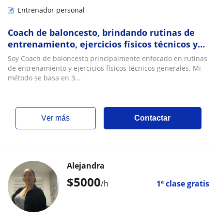
Entrenador personal
Coach de baloncesto, brindando rutinas de
entrenamiento, ejercicios físicos técnicos y
disciplina deportiva general
Soy Coach de baloncesto principalmente enfocado en rutinas
de entrenamiento y ejercicios físicos técnicos generales. Mi
método se basa en 3...
ver más
Contactar
Alejandra
$
5000
/h
1ª clase gratis