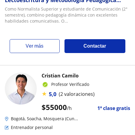
Profesional
Como Normalista Superior y estudiante de Comunicación (2°
semestre), combino pedagogía dinámica con excelentes
habilidades comunicativas. O...
ver más
Contactar
Cristian Camilo
Profesor Verificado
★
5,0
(2 valoraciones)
$
55000
/h
1ª clase gratis
Bogotá, Soacha, Mosquera (Cun...
Entrenador personal