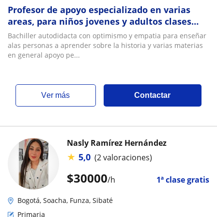
Profesor de apoyo especializado en varias
areas, para niños jovenes y adultos clases
didacticas y competitivas con atencion
Bachiller autodidacta con optimismo y empatia para enseñar
person
alas personas a aprender sobre la historia y varias materias
en general apoyo pe...
ver más
Contactar
Nasly Ramírez Hernández
★
5,0
(2 valoraciones)
$
30000
/h
1ª clase gratis
Bogotá, Soacha, Funza, Sibaté
Primaria