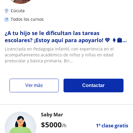
Cúcuta
Todos los cursos
¿A tu hijo se le dificultan las tareas
escolares? ¡Estoy aquí para apoyarlo! 💛 👩‍🏫
Licenciada en Pedagogía Infantil 📚 Apoyo e
Licenciada en Pedagogía Infantil, con experiencia en el
acompañamiento académico de niños y niñas en edad
preescolar y básica primaria. Bri...
ver más
Contactar
Saby Mar
$
5000
/h
1ª clase gratis