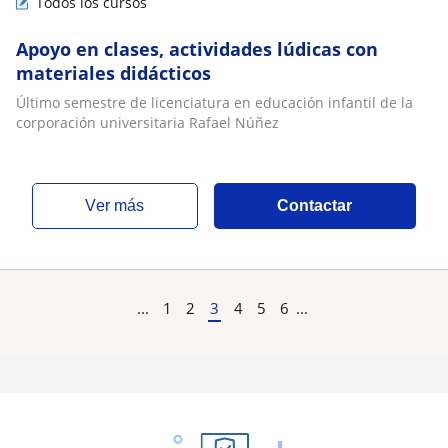
Todos los cursos
Apoyo en clases, actividades lúdicas con
materiales didácticos
Último semestre de licenciatura en educación infantil de la
corporación universitaria Rafael Núñez
ver más
Contactar
...
1
2
3
4
5
6
...