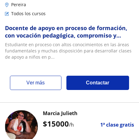
Pereira
Todos los cursos
Docente de apoyo en proceso de formación,
con vocación pedagógica, compromiso y
disposición para acompañar el desarrollo
Estudiante en proceso con altos conocimientos en las áreas
académico
fundamentales y muchas disposición para desarrollar clases
de apoyo a niños en p...
ver más
Contactar
Marcia Julieth
$
15000
/h
1ª clase gratis