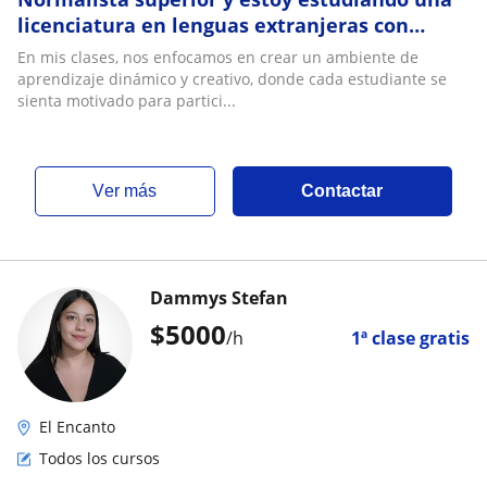
licenciatura en lenguas extranjeras con
énfasis en ingles
En mis clases, nos enfocamos en crear un ambiente de
aprendizaje dinámico y creativo, donde cada estudiante se
sienta motivado para partici...
ver más
Contactar
Dammys Stefan
$
5000
/h
1ª clase gratis
El Encanto
Todos los cursos