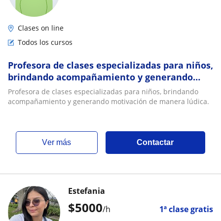
Clases on line
Todos los cursos
Profesora de clases especializadas para niños,
brindando acompañamiento y generando
motivación de manera lúdica
Profesora de clases especializadas para niños, brindando
acompañamiento y generando motivación de manera lúdica.
ver más
Contactar
Estefania
$
5000
/h
1ª clase gratis