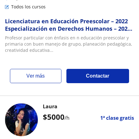
Todos los cursos
Licenciatura en Educación Preescolar – 2022
Especialización en Derechos Humanos – 2021
Técnico Primera Infancia SENA
Profesor particular con énfasis en n educación preescolar y
primaria con buen manejo de grupo, planeación pedagógica,
creatividad educativa...
ver más
Contactar
Laura
$
5000
/h
1ª clase gratis