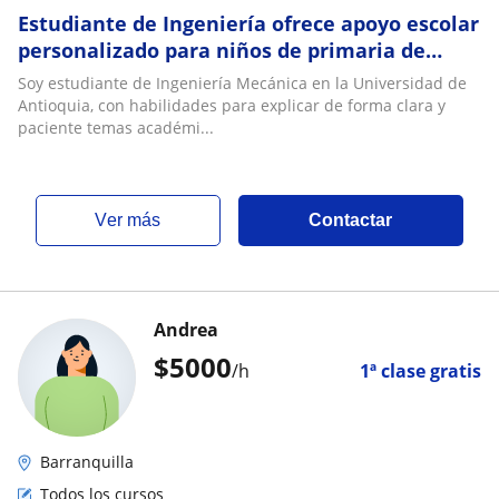
Estudiante de Ingeniería ofrece apoyo escolar
personalizado para niños de primaria de
manera virtual y presencial
Soy estudiante de Ingeniería Mecánica en la Universidad de
Antioquia, con habilidades para explicar de forma clara y
paciente temas académi...
ver más
Contactar
Andrea
$
5000
/h
1ª clase gratis
Barranquilla
Todos los cursos