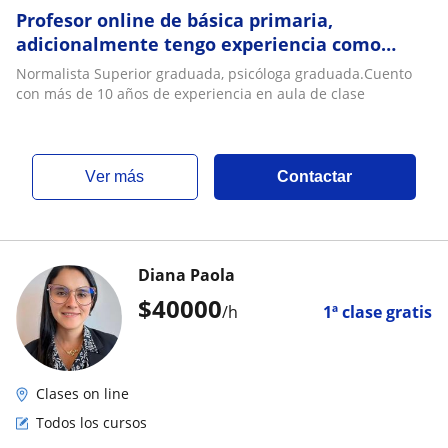
Profesor online de básica primaria,
adicionalmente tengo experiencia como
psicóloga escolar
Normalista Superior graduada, psicóloga graduada.Cuento
con más de 10 años de experiencia en aula de clase
ver más
Contactar
Diana Paola
$
40000
/h
1ª clase gratis
Clases on line
Todos los cursos