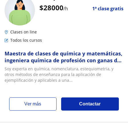
$
28000
/h
1ª clase gratis
Clases on line
Todos los cursos
Maestra de clases de química y matemáticas,
ingeniera química de profesión con ganas de
continuar enseñando
Soy experta en química, nomenclatura, estequiometria, y
otros métodos de enseñanza para la aplicación de
ejemplificación y aplicables a una...
ver más
Contactar