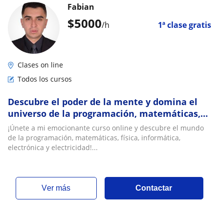
Fabian
$
5000
/h
1ª clase gratis
Clases on line
Todos los cursos
Descubre el poder de la mente y domina el
universo de la programación, matemáticas,
física, informática, electrónica
¡Únete a mi emocionante curso online y descubre el mundo
de la programación, matemáticas, física, informática,
electrónica y electricidad!...
ver más
Contactar