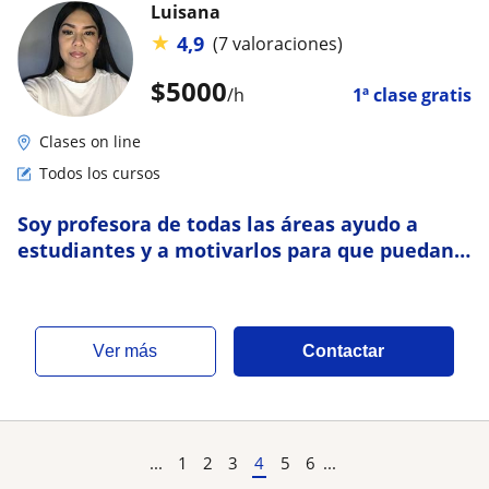
Luisana
★
4,9
(7 valoraciones)
$
5000
/h
1ª clase gratis
Clases on line
Todos los cursos
Soy profesora de todas las áreas ayudo a
estudiantes y a motivarlos para que puedan
recibir sus mejoras clases con motivación
ver más
Contactar
...
1
2
3
4
5
6
...