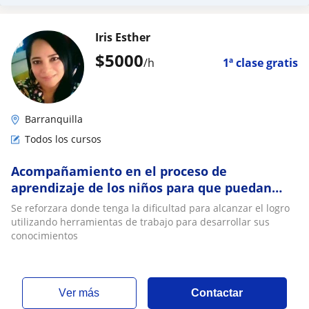
Iris Esther
$
5000
/h
1ª clase gratis
Barranquilla
Todos los cursos
Acompañamiento en el proceso de
aprendizaje de los niños para que puedan
alcanzar sus logros satisfactoriamente
Se reforzara donde tenga la dificultad para alcanzar el logro
utilizando herramientas de trabajo para desarrollar sus
conocimientos
ver más
Contactar