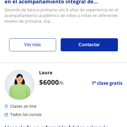
en el acompañamiento integral de
estudiantes, planeación de clases, evaluación
Docente de básica primaria con 8 años de experiencia en el
formativ
acompañamiento académico de niños y niñas en diferentes
niveles de primaria. Esp...
ver más
Contactar
Laura
$
6000
/h
1ª clase gratis
Clases on line
Todos los cursos