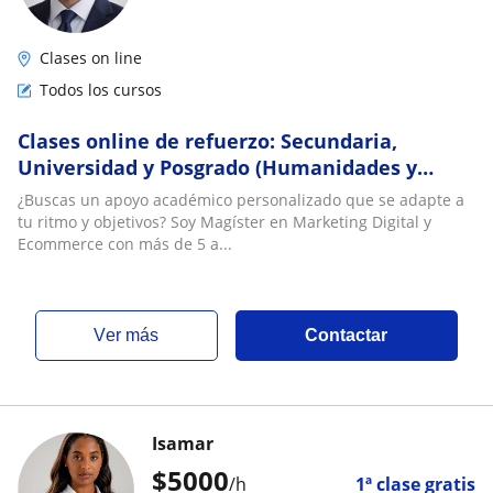
Clases on line
Todos los cursos
Clases online de refuerzo: Secundaria,
Universidad y Posgrado (Humanidades y
Administración)
¿Buscas un apoyo académico personalizado que se adapte a
tu ritmo y objetivos? Soy Magíster en Marketing Digital y
Ecommerce con más de 5 a...
ver más
Contactar
Isamar
$
5000
/h
1ª clase gratis