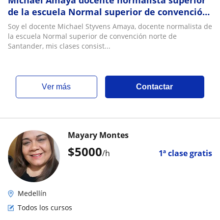
Michael Amaya docente normalista superior
de la escuela Normal superior de convención,
ofrece clase para preescolar y básica prima
Soy el docente Michael Styvens Amaya, docente normalista de
la escuela Normal superior de convención norte de
Santander, mis clases consist...
ver más
Contactar
Mayary Montes
$
5000
/h
1ª clase gratis
Medellín
Todos los cursos