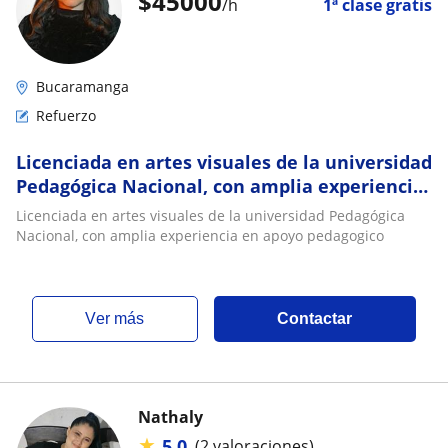
$
45000
/h
1ª clase gratis
Bucaramanga
Refuerzo
Licenciada en artes visuales de la universidad
Pedagógica Nacional, con amplia experiencia
en apoyo pedagogico
Licenciada en artes visuales de la universidad Pedagógica
Nacional, con amplia experiencia en apoyo pedagogico
ver más
Contactar
Nathaly
★
5,0
(2 valoraciones)