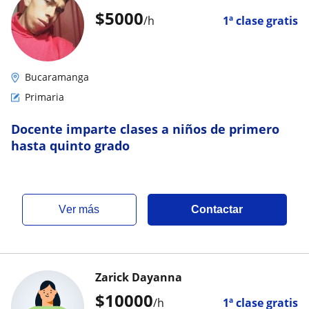
$
5000
/h
1ª clase gratis
Bucaramanga
Primaria
Docente imparte clases a niños de primero
hasta quinto grado
ver más
Contactar
Zarick Dayanna
$
10000
/h
1ª clase gratis