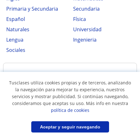
Primaria y Secundaria
Secundaria
Español
Física
Naturales
Universidad
Lengua
Ingenieria
Sociales
Tipos de clases impartidas en
Bucaramanga
Tusclases utiliza cookies propias y de terceros, analizando
la navegación para mejorar tu experiencia, nuestros
servicios y mostrar publicidad. Si continúas navegando,
consideramos que aceptas su uso. Más info en nuestra
a domicilio
clases online
política de cookies
Filtrar
Guardar búsqueda
Aceptar y seguir navegando
Poblaciones cercanas a Bucaramanga