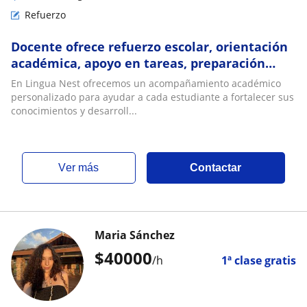
Refuerzo
Docente ofrece refuerzo escolar, orientación
académica, apoyo en tareas, preparación
para ICFES y acompañamiento personalizado
En Lingua Nest ofrecemos un acompañamiento académico
personalizado para ayudar a cada estudiante a fortalecer sus
conocimientos y desarroll...
ver más
Contactar
Maria Sánchez
$
40000
/h
1ª clase gratis