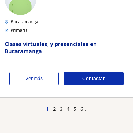
Bucaramanga
Primaria
Clases virtuales, y presenciales en
Bucaramanga
ver más
Contactar
1
2
3
4
5
6
...