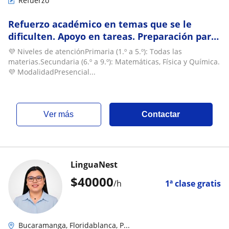
Refuerzo
Refuerzo académico en temas que se le
dificulten. Apoyo en tareas. Preparación para
evaluaciones
💜 Niveles de atenciónPrimaria (1.º a 5.º): Todas las
materias.Secundaria (6.º a 9.º): Matemáticas, Física y Química.
💜 ModalidadPresencial...
ver más
Contactar
LinguaNest
$
40000
/h
1ª clase gratis
Bucaramanga, Floridablanca, P...