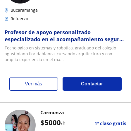
Bucaramanga
Refuerzo
Profesor de apoyo personalizado
especializado en el acompañamiento seguro
y la notable mejoria en chicos de todas las
Tecnologico en sistemas y robotica, graduado del colegio
edades
agustiniano floridablanca, cursando arquitectura y con
amplia experiencia en el ma...
ver más
Contactar
Carmenza
$
5000
/h
1ª clase gratis