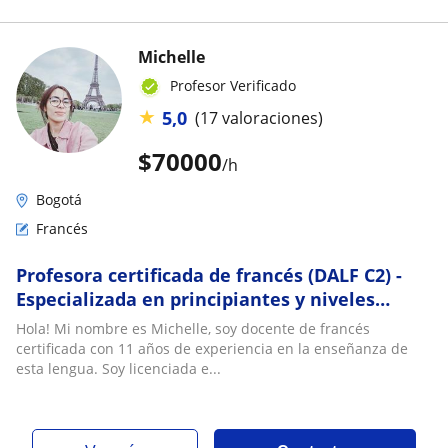
Michelle
Profesor Verificado
★
5,0
(17 valoraciones)
$
70000
/h
Bogotá
Francés
Profesora certificada de francés (DALF C2) -
Especializada en principiantes y niveles
intermedios y en la preparación para
Hola! Mi nombre es Michelle, soy docente de francés
exámenes oficiales DELF, DALF. Clases
certificada con 11 años de experiencia en la enseñanza de
virtuales
esta lengua. Soy licenciada e...