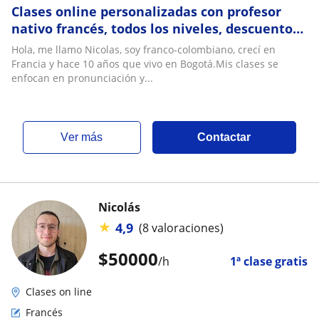
Clases online personalizadas con profesor
nativo francés, todos los niveles, descuentos
para grupos
Hola, me llamo Nicolas, soy franco-colombiano, crecí en
Francia y hace 10 años que vivo en Bogotá.Mis clases se
enfocan en pronunciación y...
ver más
Contactar
Nicolás
★
4,9
(8 valoraciones)
$
50000
/h
1ª clase gratis
Clases on line
Francés