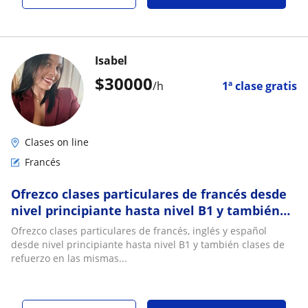
Isabel
$
30000
/h
1ª clase gratis
Clases on line
Francés
Ofrezco clases particulares de francés desde
nivel principiante hasta nivel B1 y también
clases de refuerzo en la misma área
Ofrezco clases particulares de francés, inglés y español
desde nivel principiante hasta nivel B1 y también clases de
refuerzo en las mismas...