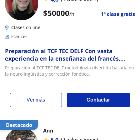
$
50000
/h
1ª clase gratis
Clases on line
Francés
Preparación al TCF TEC DELF Con vasta
experiencia en la enseñanza del francés,
metodología divertida básada en la
Preparación al TCF TEF DELF metodología divertida básada en
neurolingüística y corrección fonética
la neurolingüística y corrección fonética.
ver más
Contactar
Destacado
Ann
★
5,0
(2 valoraciones)