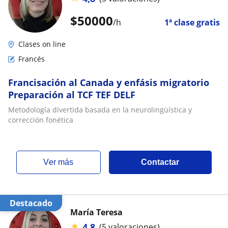
$
50000
/h
1ª clase gratis
Clases on line
Francés
Francisación al Canada y enfásis migratorio
Preparación al TCF TEF DELF
Metodología divertida basada en la neurolingüística y
corrección fonética
ver más
Contactar
Destacado
María Teresa
★
4,8
(5 valoraciones)