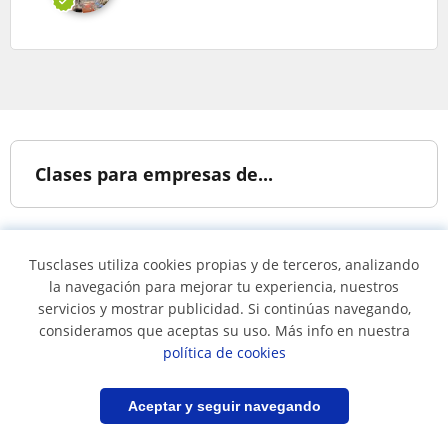
Clases para empresas de...
Todos los idiomas
Tusclases utiliza cookies propias y de terceros, analizando
la navegación para mejorar tu experiencia, nuestros
servicios y mostrar publicidad. Si continúas navegando,
Clases para empresas en...
consideramos que aceptas su uso. Más info en nuestra
política de cookies
Clases en Amazonas
Clases en Antioquia
Filtrar
Guardar búsqueda
Aceptar y seguir navegando
Clases en Atlántico
Clases en Bogotá