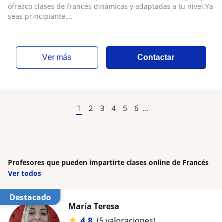
ofrezco clases de francés dinámicas y adaptadas a tu nivel.Ya
seas principiante,...
ver más
Contactar
1
2
3
4
5
6
...
Profesores que pueden impartirte clases online de Francés
Ver todos
Destacado
María Teresa
★
4,8
(5 valoraciones)