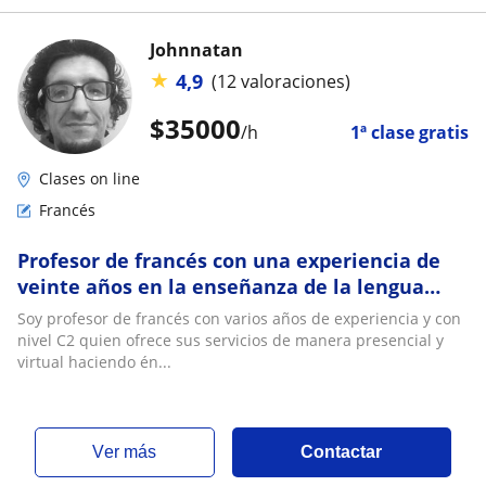
Johnnatan
★
4,9
(12 valoraciones)
$
35000
/h
1ª clase gratis
Clases on line
Francés
Profesor de francés con una experiencia de
veinte años en la enseñanza de la lengua
francesa, conociendo las competencias
Soy profesor de francés con varios años de experiencia y con
necesarias para lograr los objetivos
nivel C2 quien ofrece sus servicios de manera presencial y
académicos de los estudiantes ya sea con
virtual haciendo én...
fines migratorios o académicos
ver más
Contactar