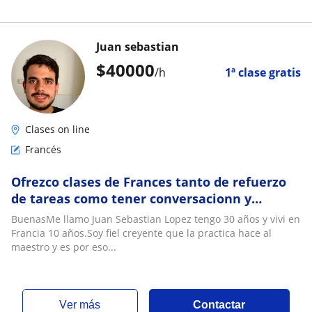
Juan sebastian
$
40000
/h
1ª clase gratis
Clases on line
Francés
Ofrezco clases de Frances tanto de refuerzo
de tareas como tener conversacionn y
practica del idioma
BuenasMe llamo Juan Sebastian Lopez tengo 30 años y vivi en
Francia 10 años.Soy fiel creyente que la practica hace al
maestro y es por eso...
ver más
Contactar