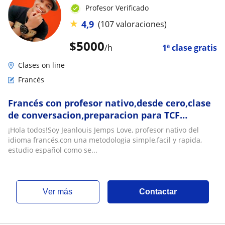
Profesor Verificado
★
4,9
(107 valoraciones)
$
5000
/h
1ª clase gratis
Clases on line
Francés
Francés con profesor nativo,desde cero,clase
de conversacion,preparacion para TCF
Québec,DELF,DALF
¡Hola todos!Soy Jeanlouis Jemps Love, profesor nativo del
idioma francés,con una metodologia simple,facil y rapida,
estudio español como se...
ver más
Contactar