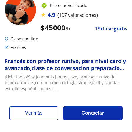
Profesor Verificado
★
4,9
(107 valoraciones)
$
45000
/h
1ª clase gratis
Clases on line
Francés
Francés con profesor nativo, para nivel cero y
avanzado,clase de conversacion,preparacion
para TCF Québec,DELF,DALF
¡Hola todos!Soy Jeanlouis Jemps Love, profesor nativo del
idioma francés,con una metodologia simple,facil y rapida,
estudio español como se...
ver más
Contactar