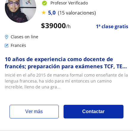
Profesor Verificado
★
5,0
(15 valoraciones)
$
39000
/h
1ª clase gratis
Clases on line
Francés
10 años de experiencia como docente de
francés; preparación para exámenes TCF, TEF,
DELF, DALF
Inicié en el año 2015 de manera formal como enseñante de la
lengua francesa, ha sido para mí entonces un camino
increíble, lleno de una gra...
ver más
Contactar