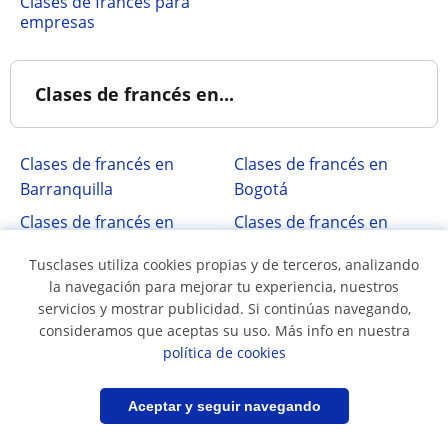
Clases de francés para
empresas
Clases de francés en...
Clases de francés en
Clases de francés en
Barranquilla
Bogotá
Clases de francés en
Clases de francés en
Bucaramanga
Cali
Tusclases utiliza cookies propias y de terceros, analizando
Clases de francés en
Clases de francés en
la navegación para mejorar tu experiencia, nuestros
Chía
Colombia
servicios y mostrar publicidad. Si continúas navegando,
consideramos que aceptas su uso. Más info en nuestra
Clases de francés en
Clases de francés en
política de cookies
Cota
Funza
Clases de francés en La
Clases de francés en
Filtrar
Guardar búsqueda
Aceptar y seguir navegando
Calera
Madrid