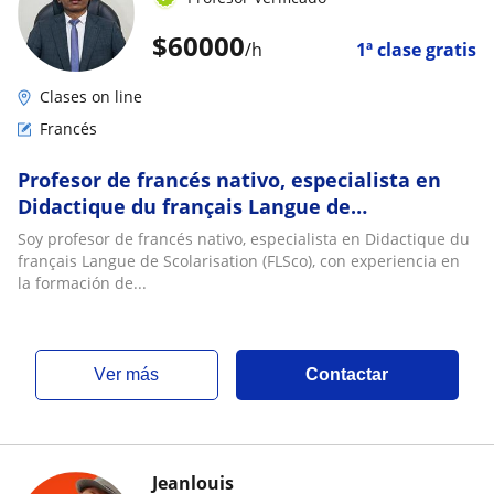
$
60000
/h
1ª clase gratis
Clases on line
Francés
Profesor de francés nativo, especialista en
Didactique du français Langue de
Scolarisation (FLSco)
Soy profesor de francés nativo, especialista en Didactique du
français Langue de Scolarisation (FLSco), con experiencia en
la formación de...
ver más
Contactar
Jeanlouis