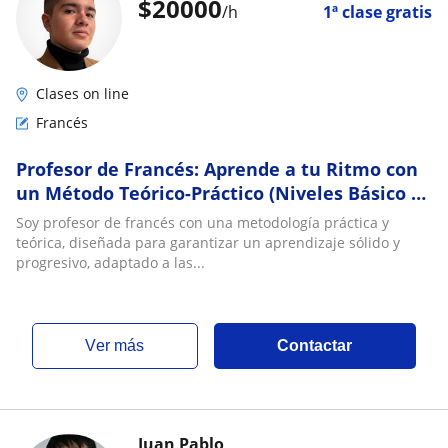
$
20000
/h
1ª clase gratis
Clases on line
Francés
Profesor de Francés: Aprende a tu Ritmo con
un Método Teórico-Práctico (Niveles Básico e
Intermedio)
Soy profesor de francés con una metodología práctica y
teórica, diseñada para garantizar un aprendizaje sólido y
progresivo, adaptado a las...
ver más
Contactar
Juan Pablo