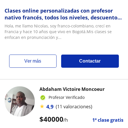
Clases online personalizadas con profesor
nativo francés, todos los niveles, descuentos
para grupos
Hola, me llamo Nicolas, soy franco-colombiano, crecí en
Francia y hace 10 años que vivo en Bogotá.Mis clases se
enfocan en pronunciación y...
ver más
Contactar
Abdaham Victoire Moncoeur
Profesor Verificado
★
4,9
(11 valoraciones)
$
40000
/h
1ª clase gratis