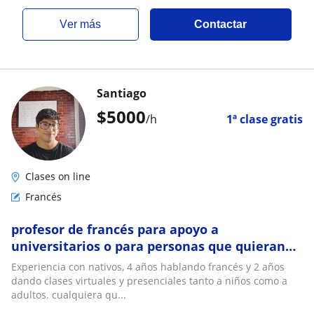
ver más
Contactar
Santiago
$
5000
/h
1ª clase gratis
Clases on line
Francés
profesor de francés para apoyo a
universitarios o para personas que quieran
aprender francés
Experiencia con nativos, 4 años hablando francés y 2 años
dando clases virtuales y presenciales tanto a niños como a
adultos. cualquiera qu...