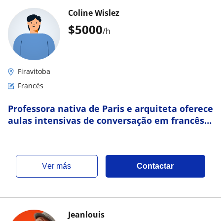
Coline Wislez
$
5000
/h
Firavitoba
Francés
Professora nativa de Paris e arquiteta oferece
aulas intensivas de conversação em francês
(Nível Iniciante/Intermediário)
ver más
Contactar
Jeanlouis