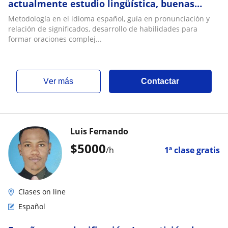
actualmente estudio lingüística, buenas
bases de guía en el aprendizaje del nuevo
Metodología en el idioma español, guía en pronunciación y
idioma
relación de significados, desarrollo de habilidades para
formar oraciones complej...
ver más
Contactar
Luis Fernando
$
5000
/h
1ª clase gratis
Clases on line
Español