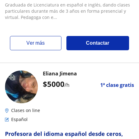
remoto o virtual
Graduada de Licenciatura en español e inglés, dando clases
particulares durante más de 3 años en forma presencial y
virtual. Pedagoga con e...
ver más
Contactar
Eliana Jimena
$
5000
/h
1ª clase gratis
Clases on line
Español
Profesora del idioma español desde ceros,