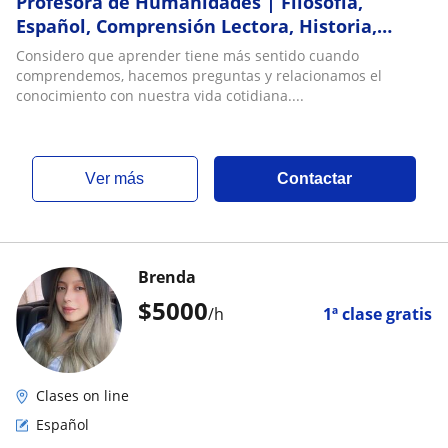
Profesora de Humanidades | Filosofía,
Español, Comprensión Lectora, Historia,
Ciencias Sociales e Inglés (A1-A2) | Todas las
Considero que aprender tiene más sentido cuando
edade
comprendemos, hacemos preguntas y relacionamos el
conocimiento con nuestra vida cotidiana....
ver más
Contactar
Brenda
$
5000
/h
1ª clase gratis
Clases on line
Español