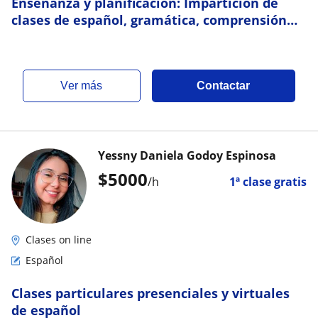
Enseñanza y planificación: Impartición de
clases de español, gramática, comprensión
lectora y literatura adaptadas al nivel escola
ver más
Contactar
Yessny Daniela Godoy Espinosa
$
5000
/h
1ª clase gratis
Clases on line
Español
Clases particulares presenciales y virtuales
de español