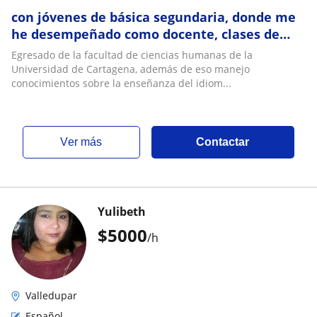
con jóvenes de básica segundaria, donde me
he desempeñado como docente, clases de
Sociales, Catedra de la Historia, Filosofía, Gra
Egresado de la facultad de ciencias humanas de la
Universidad de Cartagena, además de eso manejo
conocimientos sobre la enseñanza del idiom...
ver más
Contactar
Yulibeth
$
5000
/h
Valledupar
Español