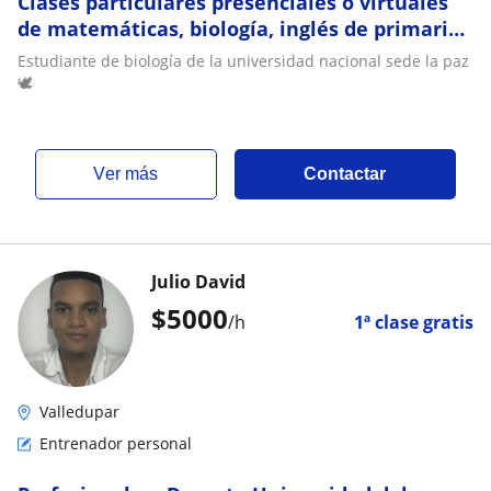
Clases particulares presenciales o virtuales
de matemáticas, biología, inglés de primaria
o secundaria
Estudiante de biología de la universidad nacional sede la paz
🕊️
ver más
Contactar
Julio David
$
5000
/h
1ª clase gratis
Valledupar
Entrenador personal