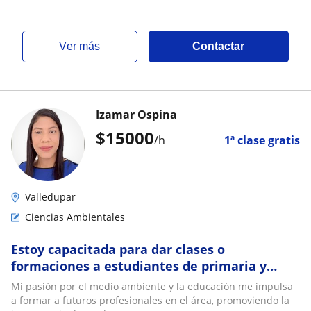
ver más
Contactar
Izamar Ospina
$
15000
/h
1ª clase gratis
Valledupar
Ciencias Ambientales
Estoy capacitada para dar clases o
formaciones a estudiantes de primaria y
secuendaria
Mi pasión por el medio ambiente y la educación me impulsa
a formar a futuros profesionales en el área, promoviendo la