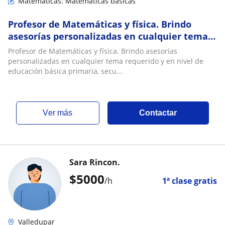
Matemáticas: Matemáticas básicas
Profesor de Matemáticas y física. Brindo
asesorías personalizadas en cualquier tema
requerido y en nivel de educación básica
Profesor de Matemáticas y física. Brindo asesorías
primaria, secundaria y universitario
personalizadas en cualquier tema requerido y en nivel de
educación básica primaria, secu...
ver más
Contactar
Sara Rincon.
$
5000
/h
1ª clase gratis
Valledupar