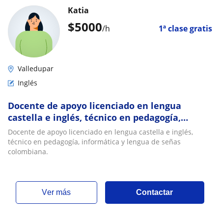
Katia
$
5000
/h
1ª clase gratis
Valledupar
Inglés
Docente de apoyo licenciado en lengua
castella e inglés, técnico en pedagogía,
informática y lengua de señas colombiana
Docente de apoyo licenciado en lengua castella e inglés,
técnico en pedagogía, informática y lengua de señas
colombiana.
ver más
Contactar