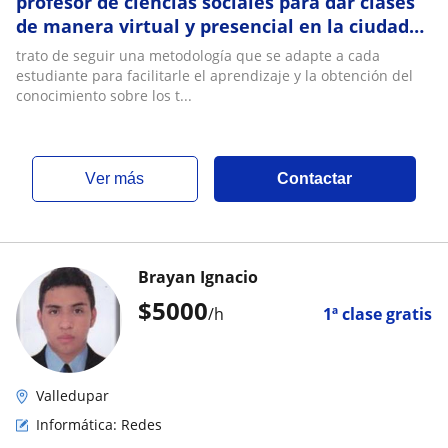
profesor de ciencias sociales para dar clases
de manera virtual y presencial en la ciudad
de valledupar
trato de seguir una metodología que se adapte a cada
estudiante para facilitarle el aprendizaje y la obtención del
conocimiento sobre los t...
ver más
Contactar
Brayan Ignacio
$
5000
/h
1ª clase gratis
Valledupar
Informática: Redes