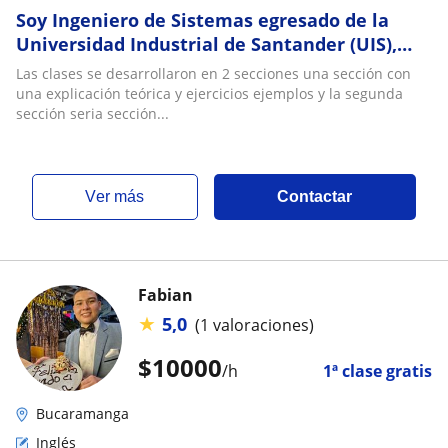
Soy Ingeniero de Sistemas egresado de la
Universidad Industrial de Santander (UIS),
con sólida formación en matemáticas y
Las clases se desarrollaron en 2 secciones una sección con
experien
una explicación teórica y ejercicios ejemplos y la segunda
sección seria sección...
ver más
Contactar
Fabian
★
5,0
(1 valoraciones)
$
10000
/h
1ª clase gratis
Bucaramanga
Inglés