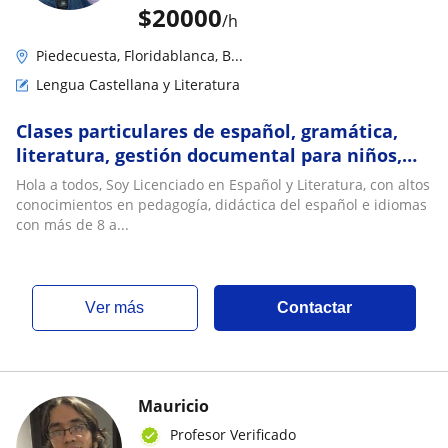
$
20000
/h
Piedecuesta, Floridablanca, B...
Lengua Castellana y Literatura
Clases particulares de español, gramática,
literatura, gestión documental para niños,
adolescentes y adultos
Hola a todos, Soy Licenciado en Español y Literatura, con altos
conocimientos en pedagogía, didáctica del español e idiomas
con más de 8 a...
ver más
Contactar
Mauricio
Profesor Verificado