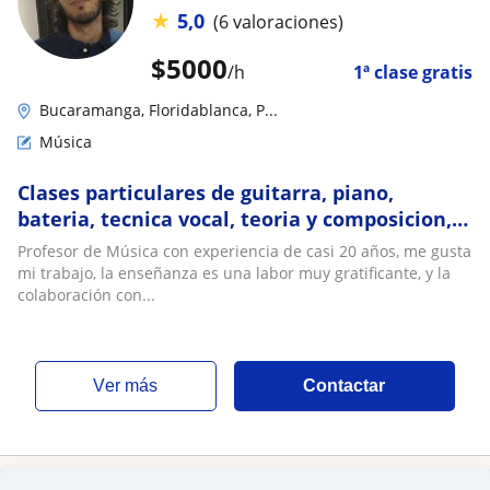
★
5,0
(6 valoraciones)
$
5000
/h
1ª clase gratis
Bucaramanga, Floridablanca, P...
Música
Clases particulares de guitarra, piano,
bateria, tecnica vocal, teoria y composicion, e
inglés, incluye material de estudio
Profesor de Música con experiencia de casi 20 años, me gusta
mi trabajo, la enseñanza es una labor muy gratificante, y la
colaboración con...
ver más
Contactar