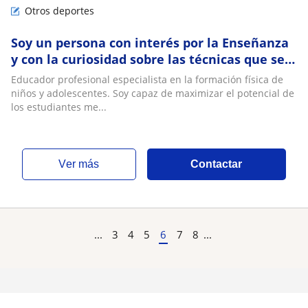
Otros deportes
Soy un persona con interés por la Enseñanza
y con la curiosidad sobre las técnicas que se
deben realizar en cada enseñanza. Además
Educador profesional especialista en la formación física de
de disfrutar o tener interés en ayudar a los
niños y adolescentes. Soy capaz de maximizar el potencial de
alumnos en su desarrollo personal y social.
los estudiantes me...
Tengo la aptitud para la comunicar,
ver más
Contactar
...
3
4
5
6
7
8
...