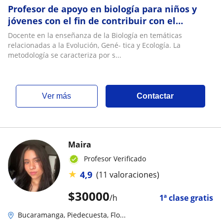
Profesor de apoyo en biología para niños y
jóvenes con el fin de contribuir con el
mejoramiento de la calidad de vida de su
Docente en la enseñanza de la Biología en temáticas
sociedad (aspectos bio-socio-culturales),
relacionadas a la Evolución, Gené- tica y Ecología. La
valiéndose de los conceptos de la Biología y
metodología se caracteriza por s...
de una postura educativa acorde con la orien
ver más
Contactar
Maira
Profesor Verificado
★
4,9
(11 valoraciones)
$
30000
/h
1ª clase gratis
Bucaramanga, Piedecuesta, Flo...