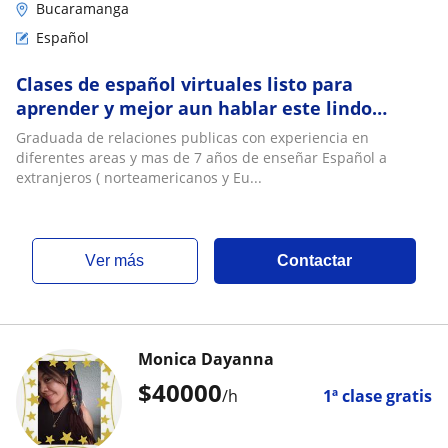
Bucaramanga
Español
Clases de español virtuales listo para
aprender y mejor aun hablar este lindo
idioma
Graduada de relaciones publicas con experiencia en
diferentes areas y mas de 7 años de enseñar Español a
extranjeros ( norteamericanos y Eu...
ver más
Contactar
Monica Dayanna
$
40000
/h
1ª clase gratis