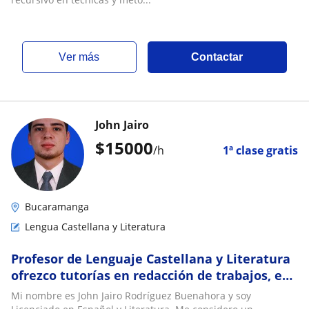
ver más
Contactar
John Jairo
$
15000
/h
1ª clase gratis
Bucaramanga
Lengua Castellana y Literatura
Profesor de Lenguaje Castellana y Literatura
ofrezco tutorías en redacción de trabajos, en
lectura crítica. En la ciudad de Bucaramanga,
Mi nombre es John Jairo Rodríguez Buenahora y soy
puedo desplazarme hasta el lugar de