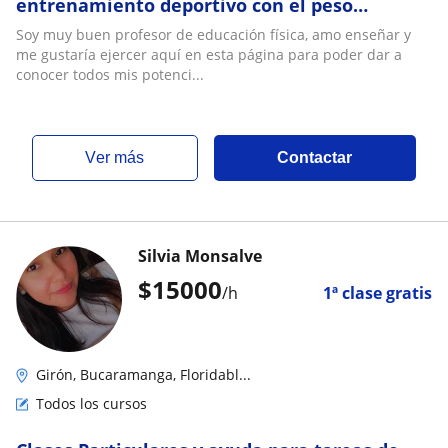
entrenamiento deportivo con el peso
corporal
Soy muy buen profesor de educación física, amo enseñar y
me gustaría ejercer aquí en esta página para poder dar a
conocer todos mis potenci...
ver más
Contactar
Silvia Monsalve
$
15000
/h
1ª clase gratis
Girón, Bucaramanga, Floridabl...
Todos los cursos