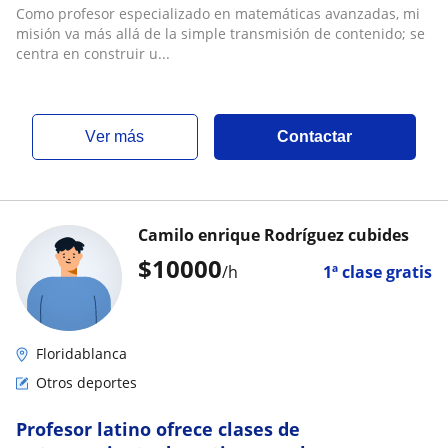
y Algoritmos
Como profesor especializado en matemáticas avanzadas, mi
misión va más allá de la simple transmisión de contenido; se
centra en construir u...
ver más
Contactar
Camilo enrique Rodríguez cubides
$
10000
/h
1ª clase gratis
Floridablanca
Otros deportes
Profesor latino ofrece clases de