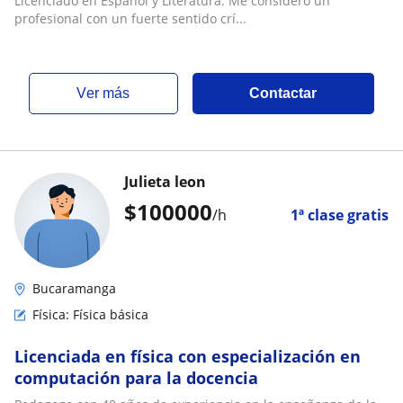
Licenciado en Español y Literatura. Me considero un
residencia
profesional con un fuerte sentido crí...
ver más
Contactar
Julieta leon
$
100000
/h
1ª clase gratis
Bucaramanga
Física: Física básica
Licenciada en física con especialización en
computación para la docencia