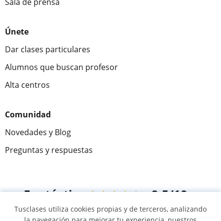
Sala de prensa
Únete
Dar clases particulares
Alumnos que buscan profesor
Alta centros
Comunidad
Novedades y Blog
Preguntas y respuestas
Fantástica
★★★★★
9,5/10
Tusclases utiliza cookies propias y de terceros, analizando
305915
opiniones de alumnos
la navegación para mejorar tu experiencia, nuestros