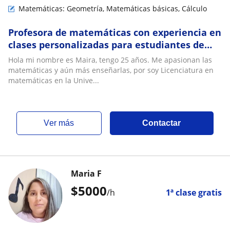
Matemáticas: Geometría, Matemáticas básicas, Cálculo
Profesora de matemáticas con experiencia en
clases personalizadas para estudiantes de
primaria, secundaria, bachillerato y
Hola mi nombre es Maira, tengo 25 años. Me apasionan las
universidad
matemáticas y aún más enseñarlas, por soy Licenciatura en
matemáticas en la Unive...
ver más
Contactar
Maria F
$
5000
/h
1ª clase gratis