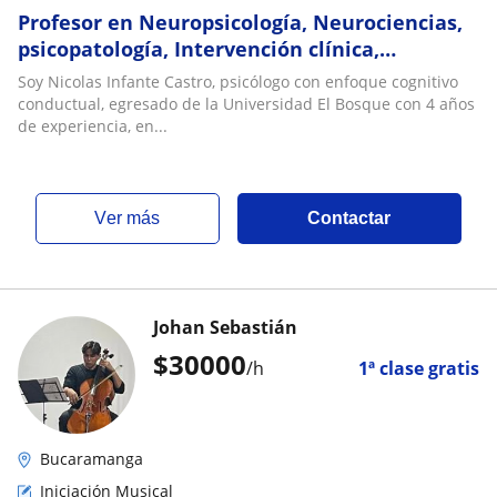
Profesor en Neuropsicología, Neurociencias,
psicopatología, Intervención clínica,
formulación clínica, análisis funcional de la
Soy Nicolas Infante Castro, psicólogo con enfoque cognitivo
conductual, egresado de la Universidad El Bosque con 4 años
de experiencia, en...
ver más
Contactar
Johan Sebastián
$
30000
/h
1ª clase gratis
Bucaramanga
Iniciación Musical