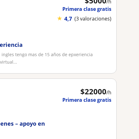
$
5000
/h
Primera clase gratis
★
4,7
(3 valoraciones)
eriencia
 ingles tengo mas de 15 años de epxeriencia
irtual...
$
22000
/h
Primera clase gratis
enes – apoyo en