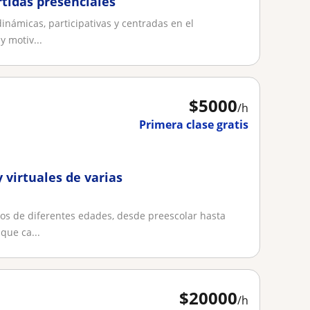
rtidas presenciales
dinámicas, participativas y centradas en el
 motiv...
$
5000
/h
Primera clase gratis
 virtuales de varias
os de diferentes edades, desde preescolar hasta
que ca...
$
20000
/h