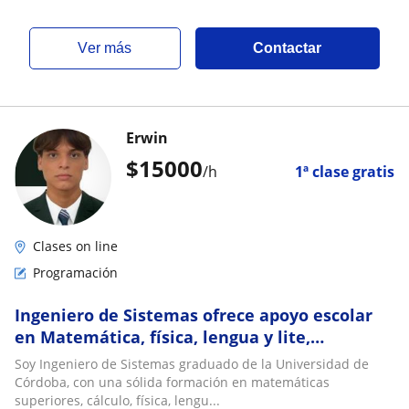
ver más
Contactar
Erwin
$
15000
/h
1ª clase gratis
Clases on line
Programación
Ingeniero de Sistemas ofrece apoyo escolar
en Matemática, física, lengua y lite,
programación, herramientas digitales para
Soy Ingeniero de Sistemas graduado de la Universidad de
jóvenes
Córdoba, con una sólida formación en matemáticas
superiores, cálculo, física, lengu...