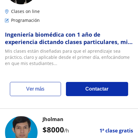
Clases on line
Programación
Ingeniería biomédica con 1 año de
experiencia dictando clases particulares, mi
enfoque se basa en que puedas lograr todos
Mis clases están diseñadas para que el aprendizaje sea
tus objetivos por medio de mis clases
práctico, claro y aplicable desde el primer día, enfocándome
en que mis estudiantes...
ver más
Contactar
Jholman
$
8000
/h
1ª clase gratis