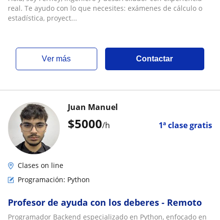
React|Next.js|React Native
real. Te ayudo con lo que necesites: exámenes de cálculo o
estadística, proyect...
ver más
Contactar
Juan Manuel
$
5000
/h
1ª clase gratis
Clases on line
Programación: Python
Profesor de ayuda con los deberes - Remoto
Programador Backend especializado en Python, enfocado en