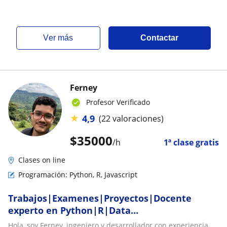
ver más
Contactar
Ferney
Profesor Verificado
★
4,9
(22 valoraciones)
$
35000
/h
1ª clase gratis
Clases on line
Programación: Python, R, Javascript
Trabajos|Examenes|Proyectos|Docente
experto en Python|R|Data
Science|Estadística|Cálculo| apps con
Hola, soy Ferney, ingeniero y desarrollador con experiencia