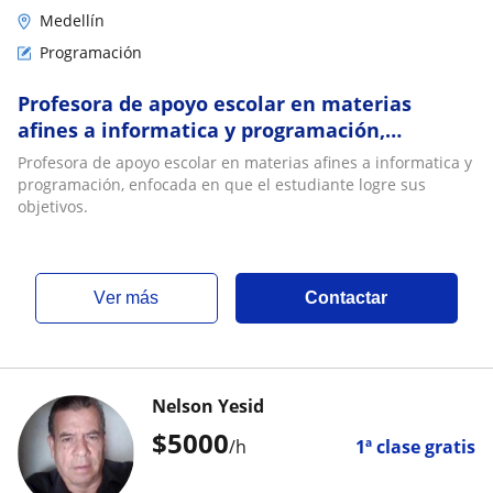
Medellín
Programación
Profesora de apoyo escolar en materias
afines a informatica y programación,
enfocada en que el estudiante logre sus
Profesora de apoyo escolar en materias afines a informatica y
objetivos
programación, enfocada en que el estudiante logre sus
objetivos.
ver más
Contactar
Nelson Yesid
$
5000
/h
1ª clase gratis