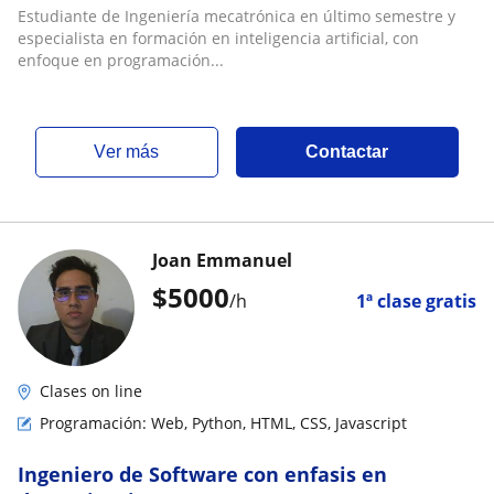
JavaScript/TypeScript y C
Estudiante de Ingeniería mecatrónica en último semestre y
especialista en formación en inteligencia artificial, con
enfoque en programación...
ver más
Contactar
Joan Emmanuel
$
5000
/h
1ª clase gratis
Clases on line
Programación: Web, Python, HTML, CSS, Javascript
Ingeniero de Software con enfasis en