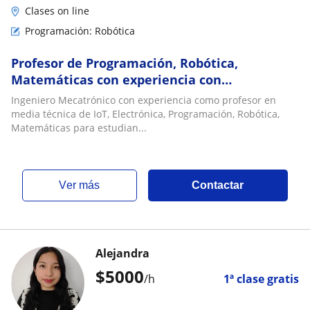
Clases on line
Programación: Robótica
Profesor de Programación, Robótica,
Matemáticas con experiencia con
estudiantes de 13 a 18 años
Ingeniero Mecatrónico con experiencia como profesor en
media técnica de IoT, Electrónica, Programación, Robótica,
Matemáticas para estudian...
ver más
Contactar
Alejandra
$
5000
/h
1ª clase gratis