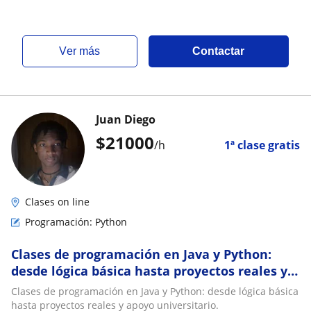
ver más
Contactar
Juan Diego
$
21000
/h
1ª clase gratis
Clases on line
Programación: Python
Clases de programación en Java y Python:
desde lógica básica hasta proyectos reales y
apoyo universitario
Clases de programación en Java y Python: desde lógica básica
hasta proyectos reales y apoyo universitario.