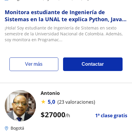
Monitora estudiante de Ingeniería de
Sistemas en la UNAL te explica Python, Java,
C y más
¡Hola! Soy estudiante de Ingeniería de Sistemas en sexto
semestre de la Universidad Nacional de Colombia. Además,
soy monitora en Programac...
ver más
Contactar
Antonio
★
5,0
(23 valoraciones)
$
27000
/h
1ª clase gratis
Bogotá