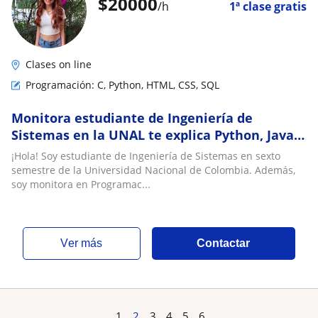
$
20000
/h
1ª clase gratis
Clases on line
Programación: C, Python, HTML, CSS, SQL
Monitora estudiante de Ingeniería de
Sistemas en la UNAL te explica Python, Java,
C y más
¡Hola! Soy estudiante de Ingeniería de Sistemas en sexto
semestre de la Universidad Nacional de Colombia. Además,
soy monitora en Programac...
ver más
Contactar
...
1
2
3
4
5
6
...