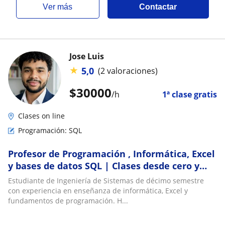
ver más
Contactar
Jose Luis
★
5,0
(2 valoraciones)
$
30000
/h
1ª clase gratis
Clases on line
Programación: SQL
Profesor de Programación , Informática, Excel
y bases de datos SQL | Clases desde cero y
prácticas
Estudiante de Ingeniería de Sistemas de décimo semestre
con experiencia en enseñanza de informática, Excel y
fundamentos de programación. H...