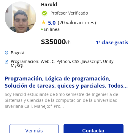
Harold
Profesor Verificado
★
5,0
(20 valoraciones)
En línea
$
35000
/h
1ª clase gratis
Bogotá
Programación: Web, C, Python, CSS, Javascript, Unity,
MySQL
Programación, Lógica de programación,
Solución de tareas, quices y parciales. Todos
los lenguajes
Soy Harold estudiante de 8mo semestre de Ingeniería de
Sistemas y Ciencias de la computación de la universidad
Javeriana Cali. Manejo:* Pro...
ver más
Contactar