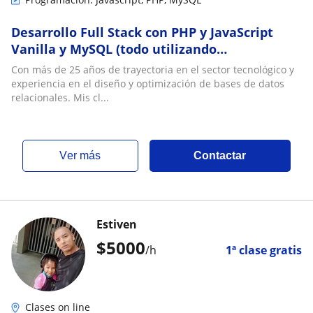
Desarrollo Full Stack con PHP y JavaScript
Vanilla y MySQL (todo utilizando
corrctamente IA)
Con más de 25 años de trayectoria en el sector tecnológico y
experiencia en el diseño y optimización de bases de datos
relacionales. Mis cl...
ver más
Contactar
Estiven
$
5000
/h
1ª clase gratis
Clases on line