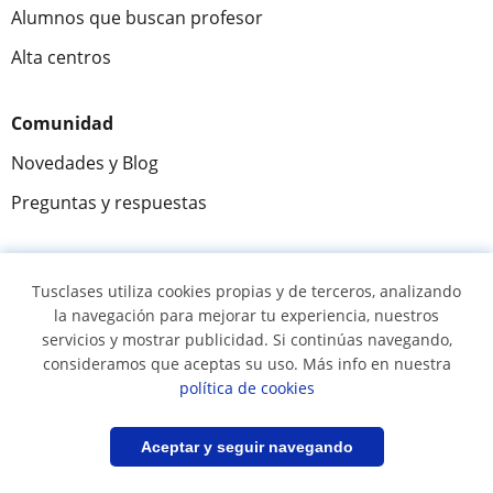
Alumnos que buscan profesor
Alta centros
Comunidad
Novedades y Blog
Preguntas y respuestas
Tusclases utiliza cookies propias y de terceros, analizando
Fantástica
★★★★★
9,5/10
la navegación para mejorar tu experiencia, nuestros
servicios y mostrar publicidad. Si continúas navegando,
305826
opiniones de alumnos
consideramos que aceptas su uso. Más info en nuestra
política de cookies
© 2007 - 2026 Tusclases.co
Filtrar
Guardar búsqueda
Aceptar y seguir navegando
Mapa web:
Profesores particulares