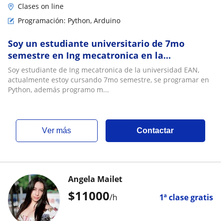
Clases on line
Programación: Python, Arduino
Soy un estudiante universitario de 7mo
semestre en Ing mecatronica en la
universidad EAN, puedo ayudar en materias
Soy estudiante de Ing mecatronica de la universidad EAN,
con relación
actualmente estoy cursando 7mo semestre, se programar en
Python, además programo m...
ver más
Contactar
Angela Mailet
$
11000
/h
1ª clase gratis