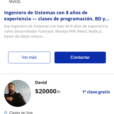
MySQL
Ingeniero de Sistemas con 8 años de
experiencia — clases de programación, BD y
refuerzo escolar online
Soy Ingeniero de Sistemas con más de 8 años de experiencia
como desarrollador Fullstack. Manejo PHP, React, Node.js,
bases de datos relacio...
ver más
Contactar
David
$
20000
/h
1ª clase gratis
Clases on line