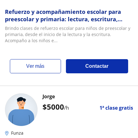
Refuerzo y acompañamiento escolar para
preescolar y primaria: lectura, escritura,
matemáticas básicas, entre otras
Brindo clases de refuerzo escolar para niños de preescolar y
primaria, desde el inicio de la lectura y la escritura.
Acompaño a los niños e...
ver más
Contactar
Jorge
$
5000
/h
1ª clase gratis
Funza