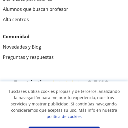
Alumnos que buscan profesor
Alta centros
Comunidad
Novedades y Blog
Preguntas y respuestas
Fantástica
★★★★★
9,5/10
Tusclases utiliza cookies propias y de terceros, analizando
305915
opiniones de alumnos
la navegación para mejorar tu experiencia, nuestros
servicios y mostrar publicidad. Si continúas navegando,
consideramos que aceptas su uso. Más info en nuestra
© 2007 - 2026 Tusclases.co
política de cookies
Mapa web:
Profesores particulares