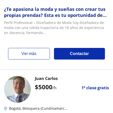
¿Te apasiona la moda y sueñas con crear tus
propias prendas? Esta es tu oportunidad de
aprender patronaje y confección de forma pr
Perfil Profesional – Diseñadora de Moda Soy diseñadora de
moda con una sólida trayectoria de 18 años de experiencia
en docencia, formando...
ver más
Contactar
Juan Carlos
$
5000
/h
1ª clase gratis
Bogotá, Mosquera (Cundinamarc...