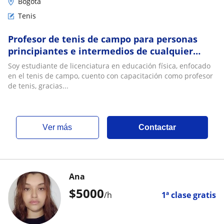
Bogotá
Tenis
Profesor de tenis de campo para personas
principiantes e intermedios de cualquier
edad
Soy estudiante de licenciatura en educación física, enfocado
en el tenis de campo, cuento con capacitación como profesor
de tenis, gracias...
ver más
Contactar
Ana
$
5000
/h
1ª clase gratis